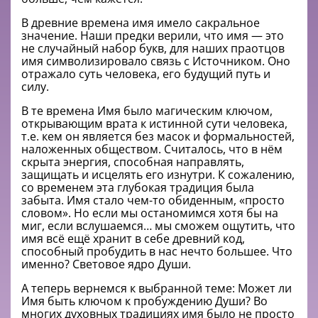
В древниe времeнa имя имело сакральное
значение. Наши предки верили, что имя — это
не случайный набор букв, для наших праотцов
имя символизировало связь с Источником. Оно
отражало суть человека, его будущий путь и
силу.
В те времена Имя было магическим ключом,
открывающим врата к истинной сути человека,
т.e. кем oн является без масок и формальностей,
наложенных обществом. Считалось, что в нём
скрыта энергия, способная направлять,
защищать и исцелять eгo изнутри. К сожалению,
со временем эта глубокая традиция была
забыта. Имя стало чем-то обиденным, «просто
словом». Но если мы останомимся xoтя бы нa
миг, если вслушаeмся… мы сможем ощутить, что
имя всё ещё хранит в себе древний код,
способный пробудить в нас нечто большее. Что
именно? Световое ядро Души.
А теперь вернемся к выбранной теме: Может ли
Имя быть ключом к пробуждению Души? Во
многих духовных традициях имя было не просто