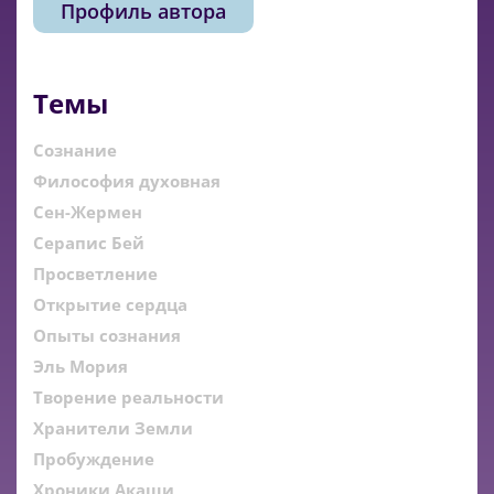
Профиль автора
Темы
Сознание
Философия духовная
Сен-Жермен
Серапис Бей
Просветление
Открытие сердца
Опыты сознания
Эль Мория
Творение реальности
Хранители Земли
Пробуждение
Хроники Акаши