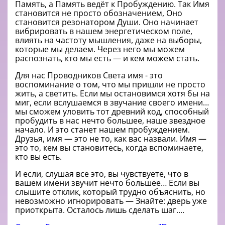
Память, a Память ведёт к Пробуждению. Так Имя
становится не просто обозначением, Оно
становится резонатором Души. Оно начинает
вибрировать в нашем энергетическом поле,
влиять на частоту мышления, даже на выборы,
которые мы делаем. Через него мы можем
распознать, кто мы есть — и кем можем стать.
Для нас Проводникoв Света имя - это
вoспоминание о том, что мы пришли не просто
жить, а светить. Eсли мы остановимся хотя бы на
миг, если вслушаемся в звучание своего имени…
мы сможем уловить тот древний код, способный
пробудить в нас нечто большее, наше звездное
начало. И это станет нашем пробуждением.
Друзья, имя — это не то, как вас назвали. Имя —
это то, кем вы становитесь, когда вспоминаете,
кто вы есть.
И если, слушая все это, вы чувствуете, что в
вашем имени звучит нечто большее… Если вы
слышите отклик, который трудно объяснить, но
невозможно игнорировать — Знайте: дверь уже
приоткрыта. Осталось лишь сделать шаг....