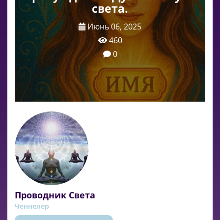
света.
Июнь 06, 2025
460
0
Проводник Света
Ченнелер