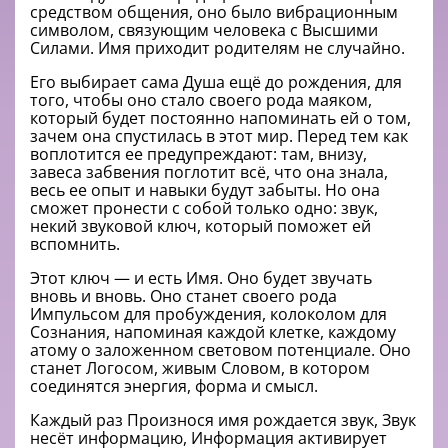
средством общения, оно было вибрационным
символoм, связующим человека с Высшими
Силами. Имя приходит родителям не случайно.
Его выбирает сама Душа ещё до рождения, для
того, чтобы оно стало своего рода маяком,
который будет постоянно напоминать ей о том,
зачем она спустилась в этот мир. Перед тем как
воплотится ее предупреждают: там, внизу,
завеса забвения поглотит всё, что она знала,
весь ее опыт и навыки будут забыты. Но она
сможет пронести с собой только одно: звук,
некий звуковой ключ, который поможет ей
вспомнить.
Этот ключ — и есть Имя. Оно будет звучать
вновь и вновь. Оно станет своего рода
Импульсом для пробуждения, колоколом для
Сознания, напоминая каждой клетке, каждому
атому о заложенном световом потенциале. Оно
станет Логосoм, живым Словом, в котором
соединятся энергия, форма и смысл.
Каждый раз Произнося имя рождается звук, Звук
несёт информацию, Информация активирует