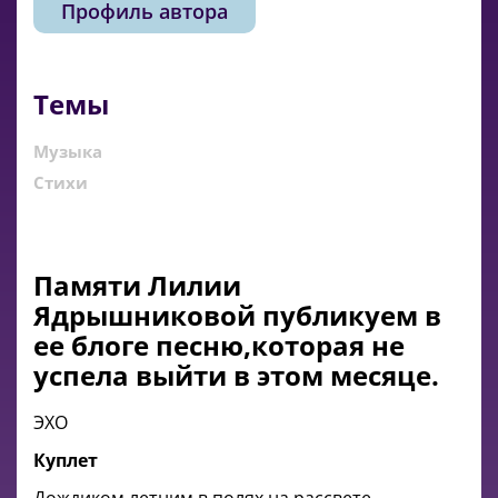
Профиль автора
Темы
Музыка
Стихи
Памяти Лилии
Ядрышниковой публикуем в
ее блоге песню,которая не
успела выйти в этом месяце.
ЭХО
Куплет
Дождиком летним в полях на рассвете