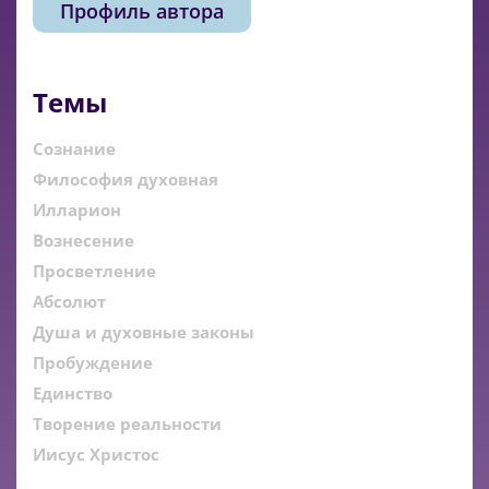
Профиль автора
Темы
Сознание
Философия духовная
Илларион
Вознесение
Просветление
Абсолют
Душа и духовные законы
Пробуждение
Единство
Творение реальности
Иисус Христос