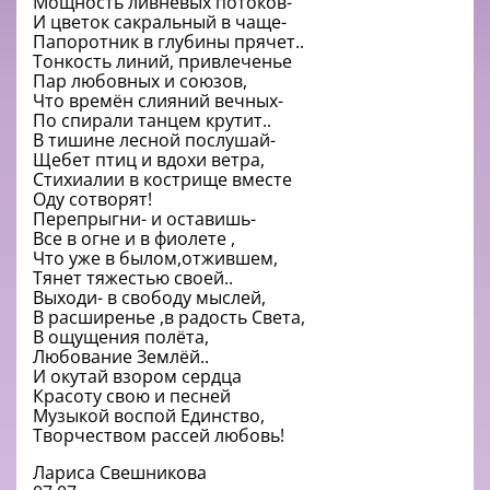
Мощность ливневых потоков-
И цветок сакральный в чаще-
Папоротник в глубины прячет..
Тонкость линий, привлеченье
Пар любовных и союзов,
Что времён слияний вечных-
По спирали танцем крутит..
В тишине лесной послушай-
Щебет птиц и вдохи ветра,
Стихиалии в кострище вместе
Оду сотворят!
Перепрыгни- и оставишь-
Все в огне и в фиолете ,
Что уже в былом,отжившем,
Тянет тяжестью своей..
Выходи- в свободу мыслей,
В расширенье ,в радость Света,
В ощущения полёта,
Любование Землёй..
И окутай взором сердца
Красоту свою и песней
Музыкой воспой Единство,
Творчеством рассей любовь!
Лариса Свешникова