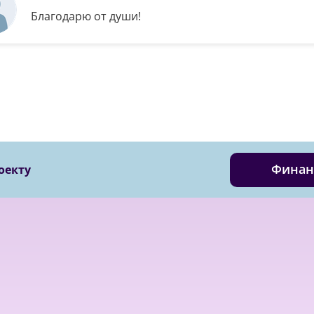
Благодарю от души!
Финан
оекту