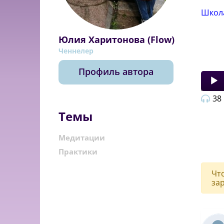
Школ
Юлия Харитонова (Flow)
Ченнелер
Профиль автора
Audio
Player
38
Темы
Медитации
Практики
Чт
за