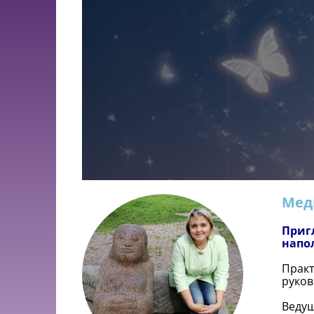
Мед
Приг
напо
Практ
руко
Ведущ