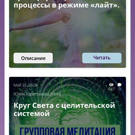
процессы в режиме «лайт».
Читать
Описание
Май 31, 2023
647
0
Юлия Харитонова (Flow)
Круг Света с целительской
системой