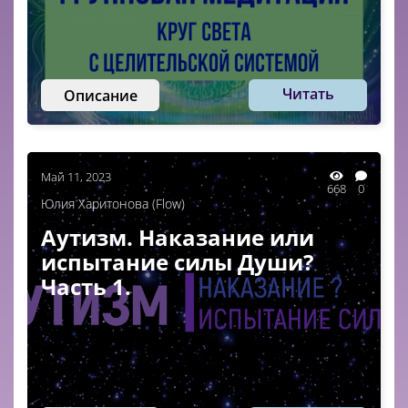
Читать
Описание
Май 11, 2023
668
0
Юлия Харитонова (Flow)
Аутизм. Наказание или
испытание силы Души?
Часть 1.