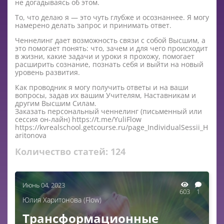
не догадываясь об этом.
То, что делаю я — это чуть глубже и осознаннее. Я могу
намерено делать запрос и принимать ответ.
Ченнелинг дает возможность связи с собой Высшим, а
это помогает понять: что, зачем и для чего происходит
в жизни, какие задачи и уроки я прохожу, помогает
расширить сознание, познать себя и выйти на новый
уровень развития.
Как проводник я могу получить ответы и на ваши
вопросы, задав их вашим Учителям, Наставникам и
другим Высшим Силам.
Заказать персональный ченнелинг (письменный или
сессия он-лайн) https://t.me/YuliFlow
https://kvrealschool.getcourse.ru/page_IndividualSessii_H
aritonova
Количество статей:
124
Июнь 04, 2023
603
1
Юлия Харитонова (Flow)
Трансформационные