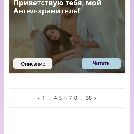
Приветствую тебя, мой
Ангел-хранитель!
Читать
Описание
‹
›
1
4
5
6
7
8
38
...
...