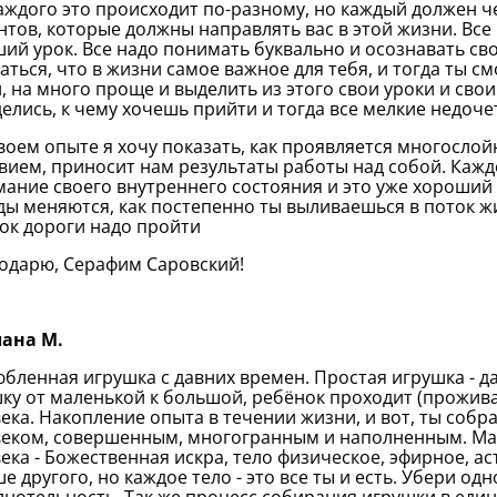
аждого это происходит по-разному, но каждый должен ч
тов, которые должны направлять вас в этой жизни. Все н
ий урок. Все надо понимать буквально и осознавать сво
аться, что в жизни самое важное для тебя, и тогда ты с
, на много проще и выделить из этого свои уроки и сво
елись, к чему хочешь прийти и тогда все мелкие недоче
твоем опыте я хочу показать, как проявляется многослойн
вием, приносит нам результаты работы над собой. Кажд
ание своего внутреннего состояния и это уже хороший р
ды меняются, как постепенно ты выливаешься в поток жи
ок дороги надо пройти
годарю, Серафим Саровский!
лана М.
юбленная игрушка с давних времен. Простая игрушка - д
ку от маленькой к большой, ребёнок проходит (прожив
ека. Накопление опыта в течении жизни, и вот, ты собра
еком, совершенным, многогранным и наполненным. Ма
ека - Божественная искра, тело физическое, эфирное, ас
е другого, но каждое тело - это все ты и есть. Убери од