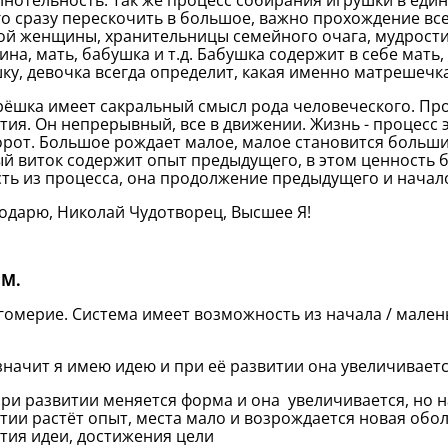
нотельность. Так же процесс собирания игрушки в един
о сразу перескочить в большое, важно прохождение всех
ой женщины, хранительницы семейного очага, мудрости
на, мать, бабушка и т.д. Бабушка содержит в себе мать, 
ку, девочка всегда определит, какая именно матрешечка 
рёшка имеет сакральный смысл рода человеческого. Пр
тия. Он непрерывный, все в движении. Жизнь - процесс 
рот. Большое рождает малое, малое становится больши
й виток содержит опыт предыдущего, в этом ценность б
ть из процесса, она продолжение предыдущего и начал
годарю, Николай Чудотворец, Высшее Я!
 М.
гомерие. Система имеет возможность из начала / малень
 значит я имею идею и при её развитии она увеличиваетс
 при развитии меняется форма и она увеличивается, но 
тии растёт опыт, места мало и возрождается новая обол
тия идеи, достижения цели