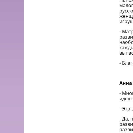
НЕпол
малог
русск
женщи
игруш
- Мат
разви
наобо
кажды
выпас
- Бла
Анна
- Мно
идею
- Это
- Да,
разви
разви