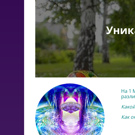
Уник
На 1 
разли
Какой
Как о