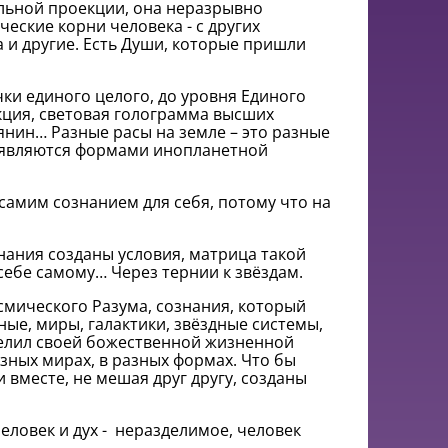
льной проекции, она неразрывно
ческие корни человека - с других
а и другие. Есть Души, которые пришли
чки единого целого, до уровня Единого
кция, световая голограмма высших
янин… Разные расы на земле – это разные
 являются формами инопланетной
самим сознанием для себя, потому что на
нания созданы условия, матрица такой
ебе самому… Через тернии к звёздам.
смического Разума, сознания, который
ые, миры, галактики, звёздные системы,
делил своей божественной жизненной
азных мирах, в разных формах. Что бы
вместе, не мешая друг другу, созданы
 человек и дух - неразделимое, человек