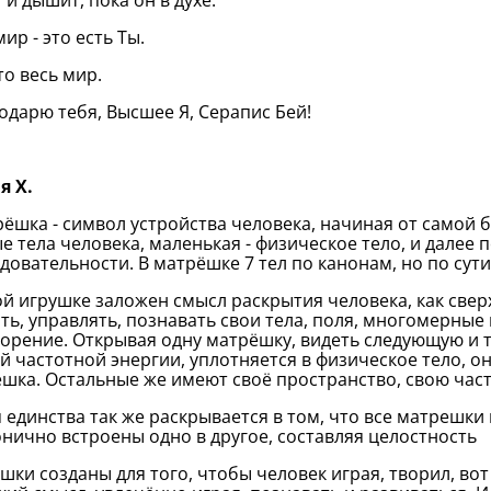
 и дышит, пока он в духе.
мир - это есть Ты.
это весь мир.
годарю тебя, Высшее Я, Серапис Бей!
я Х.
рёшка - символ устройства человека, начиная от самой 
е тела человека, маленькая - физическое тело, и далее 
довательности. В матрёшке 7 тел по канонам, но по сути
той игрушке заложен смысл раскрытия человека, как сверх
ть, управлять, познавать свои тела, поля, многомерные
ворение. Открывая одну матрёшку, видеть следующую и т
й частотной энергии, уплотняется в физическое тело, о
шка. Остальные же имеют своё пространство, свою час
я единства так же раскрывается в том, что все матрешки 
нично встроены одно в другое, составляя целостность
ушки созданы для того, чтобы человек играя, творил, вот