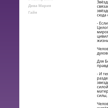
Звёзд
Дева Мария
связа
звёзд
Гайя
сюда 
- Есл
Целог
миров
цивил
жизн
Челов
духов
Для Б
правд
- И т
разде
звезд
силой
матер
силы,
Челов