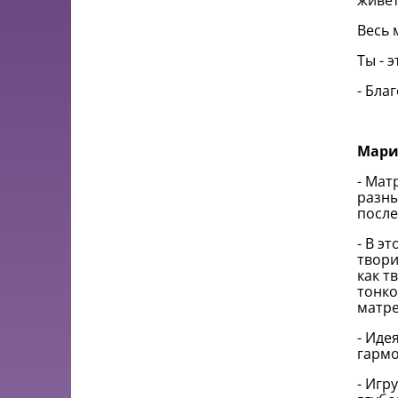
живёт
Весь 
Ты - 
- Бла
Мари
- Мат
разны
после
- В э
твори
как т
тонко
матре
- Иде
гармо
- Игр