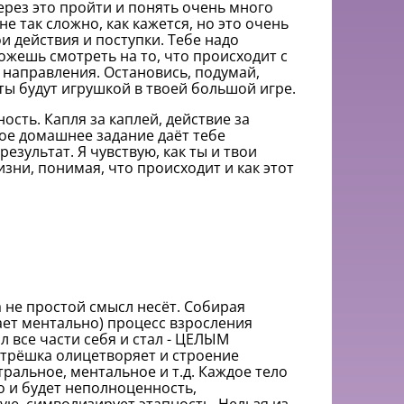
ерез это пройти и понять очень много
е так сложно, как кажется, но это очень
и действия и поступки. Тебе надо
можешь смотреть на то, что происходит с
и направления. Остановись, подумай,
ты будут игрушкой в твоей большой игре.
ость. Капля за каплей, действие за
ое домашнее задание даёт тебе
езультат. Я чувствую, как ты и твои
зни, понимая, что происходит и как этот
а не простой смысл несёт. Собирая
ает ментально) процесс взросления
л все части себя и стал - ЦЕЛЫМ
трёшка олицетворяет и строение
тральное, ментальное и т.д. Каждое тело
но и будет неполноценность,