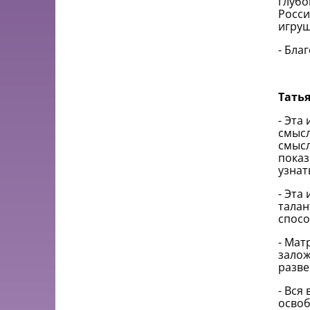
глубо
Росси
игруш
- Бла
Татья
- Эта
смысл
смысл
показ
узнат
- Эта
талан
спосо
- Мат
залож
разве
- Вся
освоб