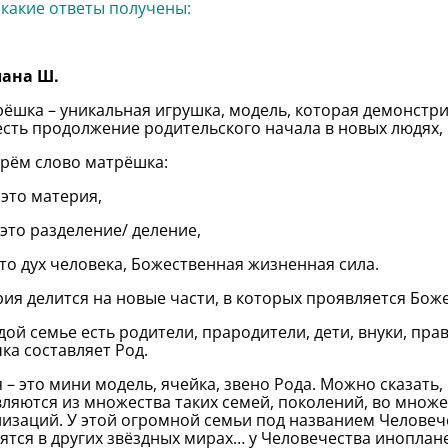
 какие ответы получены:
лана Ш.
ёшка – уникальная игрушка, модель, которая демонстрир
 есть продолжение родительского начала в новых людях, 
рём слово матрёшка:
 это материя,
 это разделение/ деление,
Это дух человека, Божественная жизненная сила.
ия делится на новые части, в которых проявляется Бож
дой семье есть родители, прародители, дети, внуки, прав
ка составляет Род.
 – это мини модель, ячейка, звено Рода. Можно сказать,
ляются из множества таких семей, поколений, во множе
изаций. У этой огромной семьи под названием Человече
ятся в других звёздных мирах… у Человечества иноплане