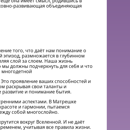
И еще она имеет смысл, родившись в
 Духовно-развивающая объединяющая
ление того, что даёт нам понимание о
й эпизод, размножается в глубинном
пляя слой за слоем. Наша жизнь
то мы должны подчеркнуть для себя и что
и многодетной
. Это проявление ваших способностей и
зом раскрывая свои таланты и
е развитие и понимание бытия.
утренними аспектами. В Матрешке
 красоте и гармонии, пытаемся
между собой многослойно.
рутится вокруг Вселенной. И не даёт
 временем, учитывая все правила жизни.