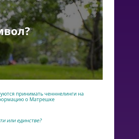
мвол?
руются принимать ченннелинги на
нформацию о Матрешке
ти или единстве?