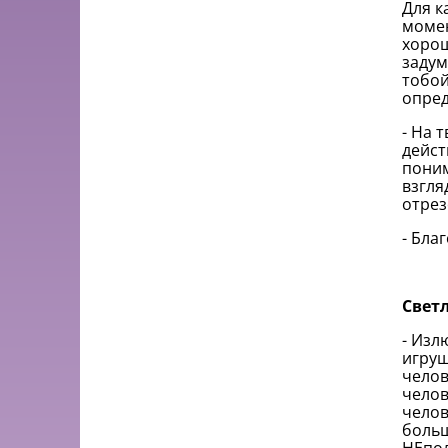
Для к
момен
хорош
задум
тобой
опред
- На 
дейст
поним
взгля
отрез
- Бла
Свет
- Изл
игруш
челов
челов
челов
больш