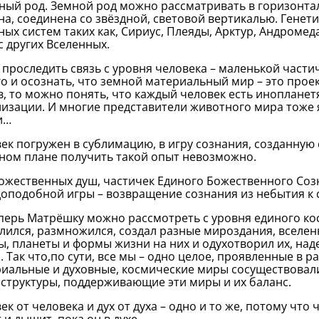
ный род. Земной род можно рассматривать в горизонта
на, соединена со звёздной, световой вертикалью. Генети
ных систем таких как, Сириус, Плеяды, Арктур, Андромед
с других Вселенных.
и проследить связь с уровня человека – маленькой части
о и осознать, что земной материальный мир – это прое
, то можно понять, что каждый человек есть инопланет
изации. И многие представители животного мира тоже
и…
ек погружен в сублимацию, в игру сознания, созданную 
ном плане получить такой опыт невозможно.
ожественных душ, частичек Единого Божественного Соз
оподобной игры – возвращение сознания из небытия к с
еперь Матрёшку можно рассмотреть с уровня единого ко
лился, размножился, создал разные мироздания, вселенн
ы, планеты и формы жизни на них и одухотворил их, на
. Так что,по сути, все мы – одно целое, проявленные в р
иальные и духовные, космические миры сосуществовали 
 структуры, поддерживающие эти миры и их баланс.
ек от человека и дух от духа – одно и то же, потому что