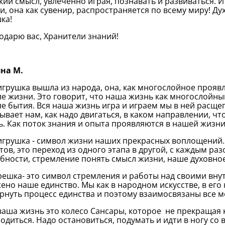
кий смысл, увлечённо играя, познавать и развиваться. 
и, она как сувенир, распространяется по всему миру!
ка!
годарю вас, Хранители знаний!
на М.
 игрушка вышла из народа, она, как многослойное прояв
е жизни. Это говорит, что наша жизнь как многослойны
е бытия. Вся наша жизнь игра и играем мы в ней расще
ывает нам, как надо двигаться, в каком направлении, ч
ь. Как поток знания и опыта проявляются в нашей жизн
 игрушка - символ жизни наших прекрасных воплощений
тов, это переход из одного этапа в другой, с каждым ра
бности, стремление понять смысл жизни, наше духовно
решка- это символ стремления и работы над своими вн
ено наше единство. Мы как в народном искусстве, в его
рнуть процесс единства и поэтому взаимосвязаны все 
 ваша жизнь это колесо Сансары, которое не прекращая к
одиться. Надо остановиться, подумать и идти в ногу со