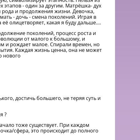
ую, символизирует этапность. Нельзя из
 этапов - один за другим. Матрёшка- дух
 рода и продолжения жизни. Девочка,
мать - дочь - смена поколений. Играя в
её олицетворяет, какая я буду дальше....
одолжение поколений, процесс роста и
эволюции от малого к большому, и
м и рождает малое. Спирали времен, но
ытия. Каждая жизнь ценна, она не может
о нового
кого, достичь большего, не теряя суть и
я ?
начало тоже существует. При каждом
очка/сфера, это происходит до полного