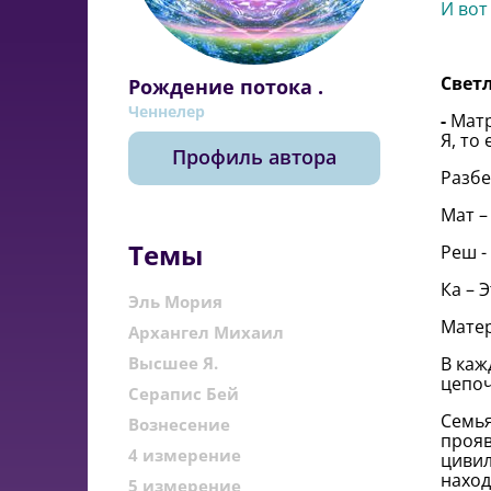
И вот
Свет
Рождение потока .
Ченнелер
-
Матр
Я, то
Профиль автора
Разбе
Мат –
Темы
Реш -
Ка – 
Эль Мория
Матер
Архангел Михаил
Высшее Я.
В каж
цепоч
Серапис Бей
Семья
Вознесение
прояв
4 измерение
цивил
наход
5 измерение