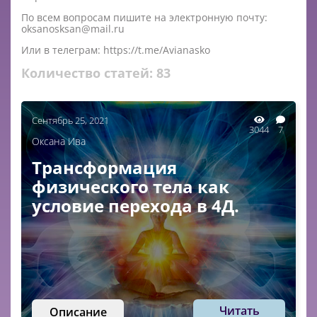
По всем вопросам пишите на электронную почту:
oksanosksan@mail.ru
Или в телеграм: https://t.me/Avianasko
Количество статей:
83
Сентябрь 25, 2021
3044
7
Оксана Ива
Трансформация
физического тела как
условие перехода в 4Д.
Читать
Описание