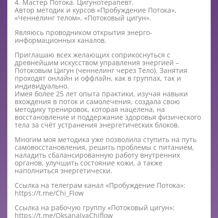
4. Мастер Потока. Цигунотерапевт.
Автор методик и курсов «Пробуждение Потока»,
«Ченнелинг телом», «Потоковый цигун».
Являюсь проводником открытия энерго-
информационных каналов.
Приглашаю всех желающих соприкоснуться с
древнейшим искусством управления энергией –
Потоковым Цигун (ченнелинг через Тело). Занятия
проходят онлайн и оффлайн, как в группах, так и
индивидуально.
Имея более 25 лет опыта практики, изучая навыки
вхождения в поток и самолечения, создала свою
методику тренировок, которая нацелена, на
восстановление и поддержание здоровья физического
тела за счёт устранения энергетических блоков.
Многим моя методика уже позволила ступить на путь
самовосстановления, решить проблемы с питанием,
наладить сбалансированную работу внутренних
органов, улучшить состояние кожи, а также
наполниться энергетически.
Ссылка на телеграм канал «Пробуждение Потока»:
https://t.me/Chi_Flow
Ссылка на рабочую группу «Потоковый цигун»:
https://t.me/OksanaIvaChiflow