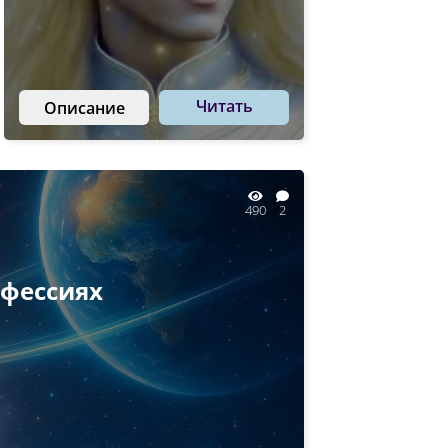
Читать
Описание
490
2
офессиях