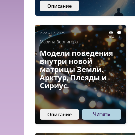
Описание
Июль 17, 2025
304
1
Марина Вернигора
Модели поведения
внутри новой
матрицы Земли.
Арктур, Плеяды и
Сириус.
Читать
Описание