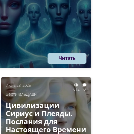
Читать
Июль 28, 2025
612
0
ВертикальДуши
Цивилизации
Сириус и Плеяды.
Послания для
Настоящего Времени