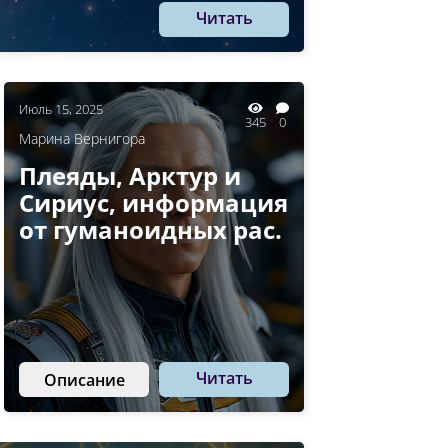
Читать
Июль 15, 2025
345
0
Марина Вернигора
Плеяды, Арктур и
Сириус, информация
от гуманоидных рас.
Читать
Описание