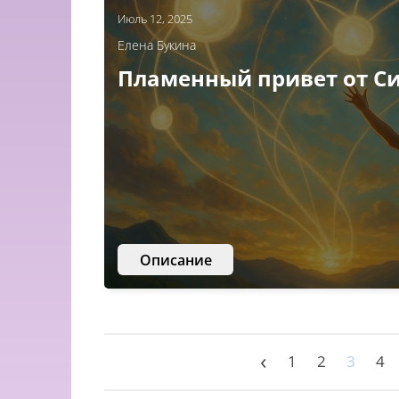
Июль 12, 2025
Елена Букина
Пламенный привет от С
Описание
‹
1
2
3
4