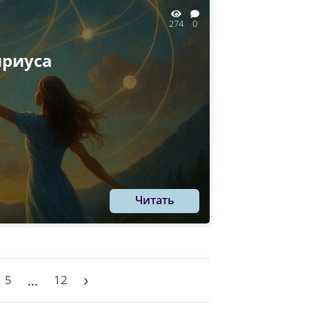
274
0
ириуса
Читать
›
5
12
...