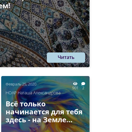
ем!
Читать
Февраль 25, 2020
901
2
НОАР Наташа Александрова
Всё только
начинается для тебя
здесь - на Земле...