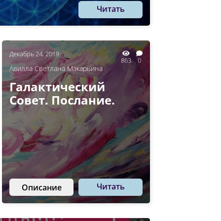
Читать
Декабрь 24, 2019
863
0
Авилла Светлана Макарьина
Галактический
Совет. Послание.
Читать
Описание