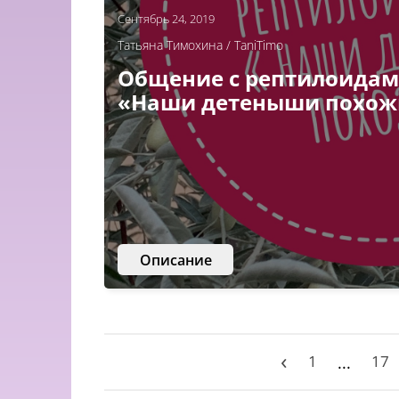
Сентябрь 24, 2019
Татьяна Тимохина / TaniTimo
Общение с рептилоидам
«Наши детеныши похож
Описание
‹
1
17
...