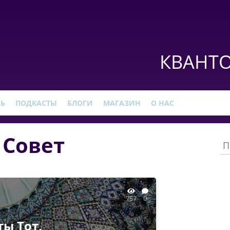
КВАНТО
РЬ
ПОДКАСТЫ
БЛОГИ
МАГАЗИН
О НАС
 Совет
757
0
ты Тот,