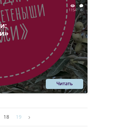
1154
6
и:
и»
Читать
›
18
19