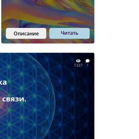
Читать
Описание
1337
1
ка
 связи.