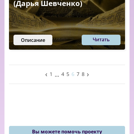
(Дарья Шевченко)
Читать
Описание
‹
›
1
4
5
6
7
8
...
Вы можете помочь проекту