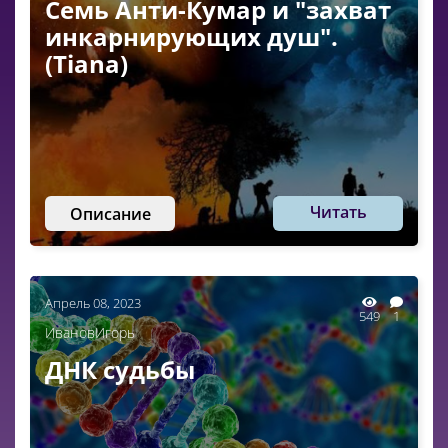
Семь Анти-Кумар и "захват
инкарнирующих душ".
(Tiana)
Читать
Описание
Апрель 08, 2023
549
1
ИвановИгорь
ДНК судьбы