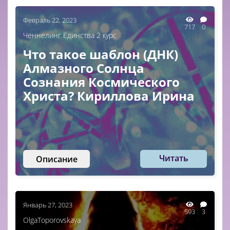
Февраль 22, 2023
717
0
Ченнелинг Единства 2 курс
Что такое шаблон (ДНК)
Алмазного Солнца
Сознания Космического
Христа? Кириллова Ирина
Читать
Описание
Январь 27, 2023
593
3
OlgaToporovskaya