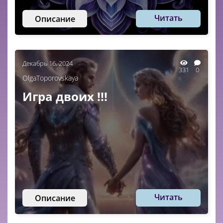
Читать
Описание
Декабрь 16, 2024
331
0
OlgaToporovskaya
Игра двоих !!!
Читать
Описание