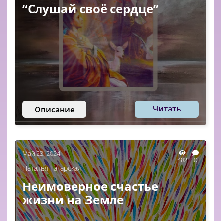
“Слушай своё сердце”
Читать
Описание
Май 23, 2024
482
0
Наталья Гагарская
Неимоверное счастье
жизни на Земле