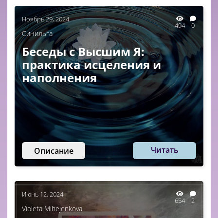
Ноябрь 29, 2024
494
0
Синильга
Беседы с Высшим Я:
практика исцеления и
наполнения
Читать
Описание
Июнь 12, 2024
654
2
Violeta Mihejenkova