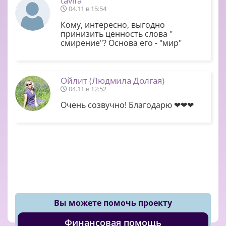
tavifa
04.11 в 15:54
Кому, интересно, выгодно
принизить ценность слова "
смирение"? Основа его - "мир"
Ойлит (Людмила Долгая)
04.11 в 12:52
Очень созвучно! Благодарю ❤❤❤
Вы можете помочь проекту
Финансовая помощь