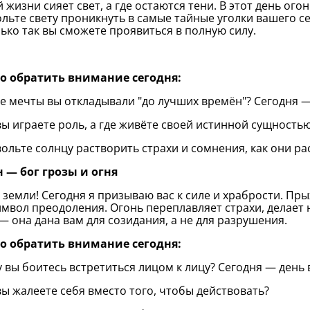
 жизни сияет свет, а где остаются тени. В этот день ого
льте свету проникнуть в самые тайные уголки вашего се
ько так вы сможете проявиться в полную силу.
то обратить внимание сегодня:
ие мечты вы откладывали "до лучших времён"? Сегодня —
 вы играете роль, а где живёте своей истинной сущность
вольте солнцу растворить страхи и сомнения, как они ра
 — бог грозы и огня
 земли! Сегодня я призываю вас к силе и храбрости. Пры
имвол преодоления. Огонь переплавляет страхи, делает 
— она дана вам для созидания, а не для разрушения.
то обратить внимание сегодня:
у вы боитесь встретиться лицом к лицу? Сегодня — день
 вы жалеете себя вместо того, чтобы действовать?