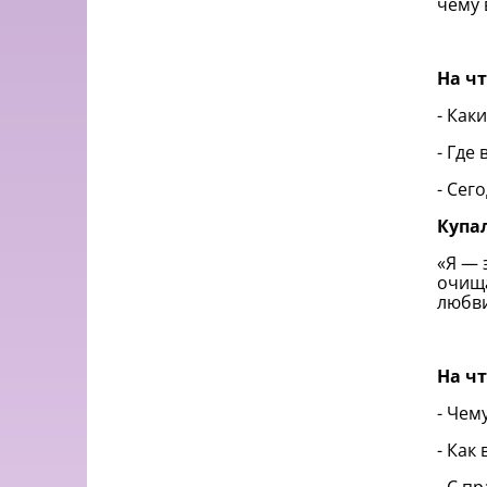
чему 
На ч
- Как
- Где
- Сег
Купа
«Я — 
очища
любви
На ч
- Чем
- Как