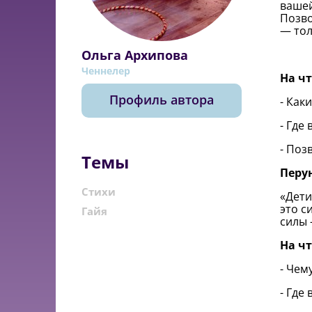
вашей
Позво
— тол
Ольга Архипова
Ченнелер
На ч
Профиль автора
- Как
- Где
- Поз
Темы
Перун
Стихи
«Дети
это с
Гайя
силы 
На ч
- Чем
- Где