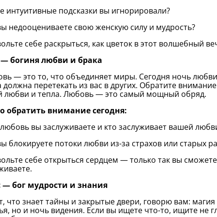
ие интуитивные подсказки вы игнорировали?
 вы недооцениваете свою женскую силу и мудрость?
вольте себе раскрыться, как цветок в этот волшебный ве
 — богиня любви и брака
вь — это то, что объединяет миры. Сегодня ночь любви
 должна перетекать из вас в других. Обратите внимание н
 любви и тепла. Любовь — это самый мощный обряд.
то обратить внимание сегодня:
 любовь вы заслуживаете и кто заслуживает вашей любв
 вы блокируете потоки любви из-за страхов или старых р
вольте себе открыться сердцем — только так вы сможете
живаете.
с — бог мудрости и знания
от, что знает тайны и закрытые двери, говорю вам: маги
ья, но и ночь видения. Если вы ищете что-то, ищите не г