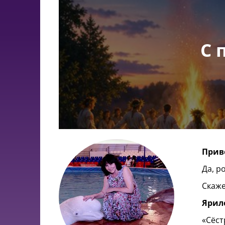
С 
Прив
Да, р
Скаже
Ярил
«Сёст