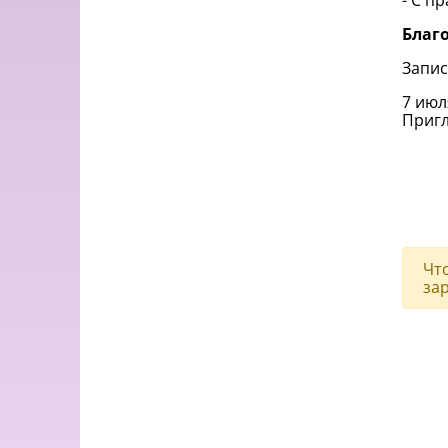
- С п
Благ
Запис
Приг
Чт
за