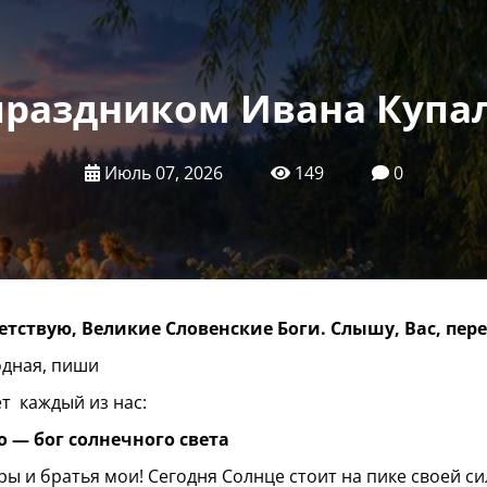
праздником Ивана Купа
Июль 07, 2026
149
0
етствую, Великие Словенские Боги. Слышу, Вас, пер
одная, пиши
т каждый из нас:
о
—
бог
солнечного
света
ры и братья мои! Сегодня Солнце стоит на пике своей си