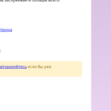
 вы заслуживаете больше всего!
026
rhipova
и
авторизуйтесь
если Вы уже