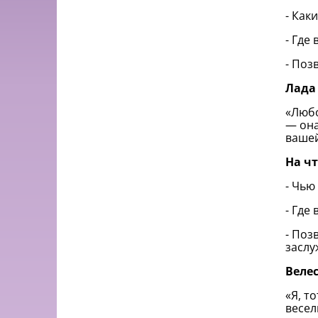
- Как
- Где
- Поз
Лада
«Любо
— она
вашей
На ч
- Чью
- Где
- Поз
заслу
Веле
«Я, т
весел