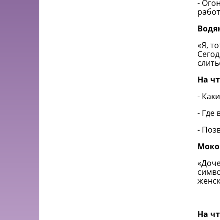
- Ого
работ
Водя
«Я, т
Сегод
слить
На ч
- Как
- Где
- Поз
Моко
«Доче
симво
женск
На ч