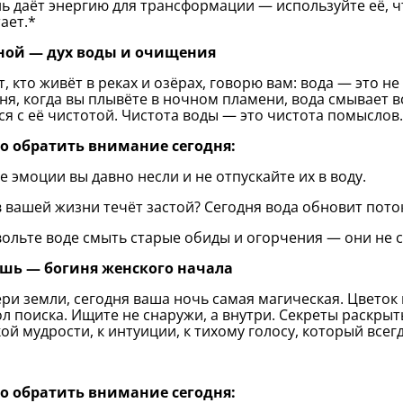
нь даёт энергию для трансформации — используйте её, ч
ает.*
ной — дух воды и очищения
от, кто живёт в реках и озёрах, говорю вам: вода — это не
ня, когда вы плывёте в ночном пламени, вода смывает вс
ся с её чистотой. Чистота воды — это чистота помыслов.
то обратить внимание сегодня:
ие эмоции вы давно несли и не отпускайте их в воду.
 в вашей жизни течёт застой? Сегодня вода обновит пото
вольте воде смыть старые обиды и огорчения — они не 
шь — богиня женского начала
ри земли, сегодня ваша ночь самая магическая. Цветок 
л поиска. Ищите не снаружи, а внутри. Секреты раскрыты
ой мудрости, к интуиции, к тихому голосу, который всег
то обратить внимание сегодня: