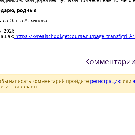
раздником, мои дорогие! Пусть он принесет вам то, чего
одарю, родные
ала Ольга Архипова
7 июля 2
лашаю
https://kvrealschool.getcourse.ru/page_transfigri_A
Комментари
обы написать комментарий пройдите
регистрацию
или
регистрированы