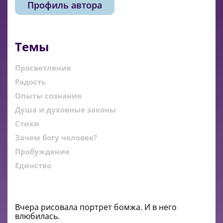
Профиль автора
Темы
Просветление
Радость
Опыты сознания
Душа и духовные законы
Стихи
Зачем богу человек?
Пробуждение
Единство
Вчера рисовала портрет бомжа. И в него
влюбилась.