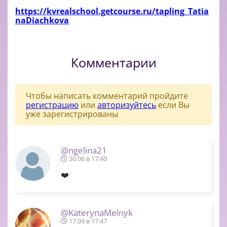
https://kvrealschool.getcourse.ru/tapling_Tatia
naDiachkova
Комментарии
Чтобы написать комментарий пройдите
регистрацию
или
авторизуйтесь
если Вы
уже зарегистрированы
@ngelina21
30.06 в 17:40
❤️
@KaterynaMelnyk
17.09 в 17:47