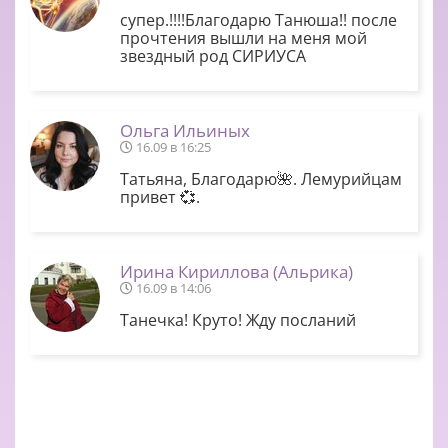
супер.!!!!Благодарю Танюша!! после
прочтения вышли на меня мой
звездный род СИРИУСА
Ольга Ильиных
16.09 в 16:25
Татьяна, Благодарю🌺. Лемурийцам
привет 💞.
Ирина Кириллова (Альрика)
16.09 в 14:06
Танечка! Круто! Жду посланий