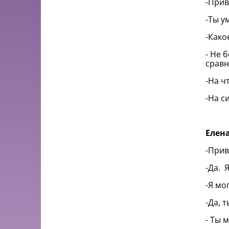
-Прив
-Ты у
-Како
- Не 
сравн
-На ч
-На с
Елен
-Прив
-Да. 
-Я мо
-Да, 
- Ты 