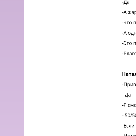
-Да
-А жа
-Это 
-А од
-Это 
-Благ
Ната
-Прив
- Да
-Я см
- 50/5
-Если