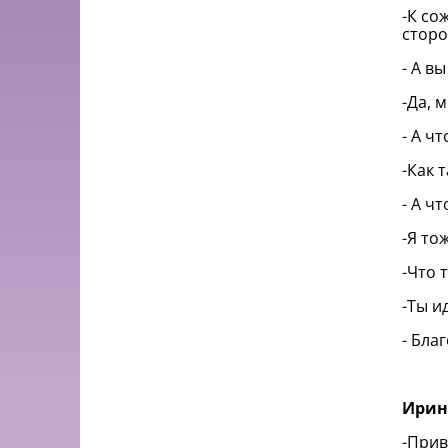
-К со
сторо
- А в
-Да, 
- А ч
-Как 
- А ч
-Я то
-Что 
-Ты и
- Бла
Ирин
-Прив