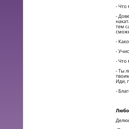
- Что
- Дов
накат
тем с
смож
- Как
- Учи
- Что
- Ты 
твоим
Иди, 
- Бла
Любо
Делюс