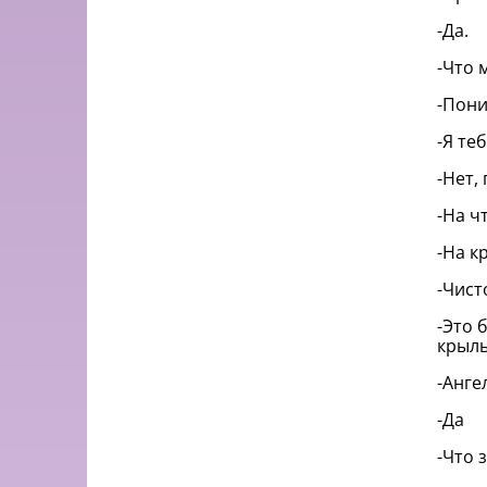
-Да.
-Что 
-Пони
-Я те
-Нет,
-На ч
-На к
-Чист
-Это 
крыль
-Анге
-Да
-Что 