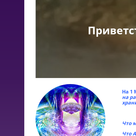
Приветс
На 1
на р
хран
Что 
Что 