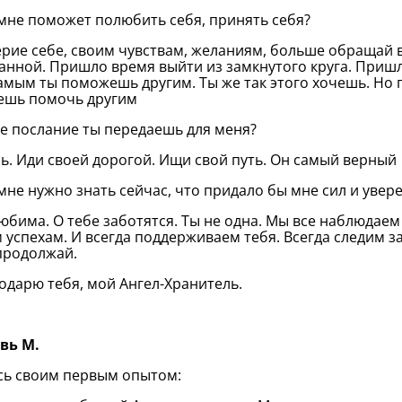
 мне поможет полюбить себя, принять себя?
ерие себе, своим чувствам, желаниям, больше обращай 
анной. Пришло время выйти из замкнутого круга. Пришл
амым ты поможешь другим. Ты же так этого хочешь. Но 
ешь помочь другим
ое послание ты передаешь для меня?
сь. Иди своей дорогой. Ищи свой путь. Он самый верный
 мне нужно знать сейчас, что придало бы мне сил и увер
любима. О тебе заботятся. Ты не одна. Мы все наблюдаем
 успехам. И всегда поддерживаем тебя. Всегда следим за
продолжай.
годарю тебя, мой Ангел-Хранитель.
вь М.
ь своим первым опытом: