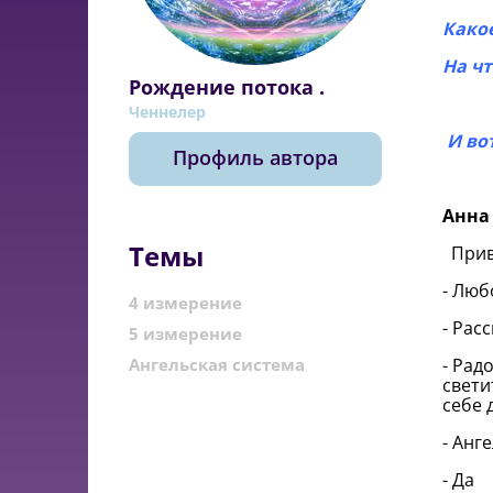
Како
На ч
Рождение потока .
Ченнелер
И во
Профиль автора
Анна
Темы
Приве
- Люб
4 измерение
- Рас
5 измерение
Ангельская система
- Рад
свети
себе 
- Анг
- Да