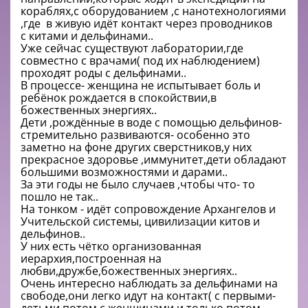
кораблях,с оборудованием ,с нанотехнологиями
,где в живую идёт контакт через проводников
с китами и дельфинами..
Уже сейчас существуют лаборатории,где
совместно с врачами( под их наблюдением)
проходят роды с дельфинами..
В процессе- женщина не испытывает боль и
ребёнок рождается в спокойствии,в
божественных энергиях..
Дети ,рождённые в воде с помощью дельфинов-
стремительно развиваются- особенно это
заметно на фоне других сверстников,у них
прекрасное здоровье ,иммунитет,дети обладают
большими возможностями и дарами..
За эти годы не было случаев ,чтобы что- то
пошло не так..
На тонком - идёт сопровождение Архангелов и
Учительской системы, цивилизации китов и
дельфинов..
У них есть чётко организованная
иерархия,построенная на
любви,дружбе,божественных энергиях..
Очень интересно наблюдать за дельфинами на
свободе,они легко идут на контакт( с первыми-