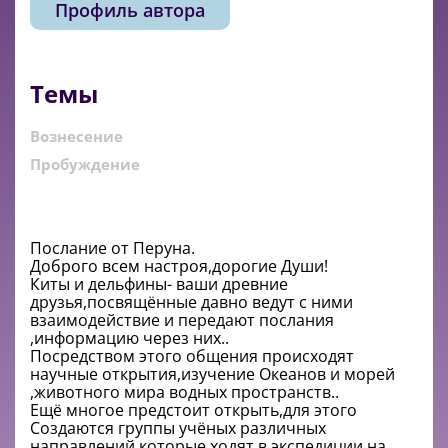
Профиль автора
Темы
Вознесение
Пробуждение
Послание от Перуна.
Доброго всем настроя,дорогие Души!
Киты и дельфины- ваши древние
друзья,посвящённые давно ведут с ними
взаимодействие и передают послания
,информацию через них..
Посредством этого общения происходят
научные открытия,изучение Океанов и морей
,животного мира водных пространств..
Ещё многое предстоит открыть,для этого
Создаются группы учёных различных
направлений,которые ходят в экспедиции на