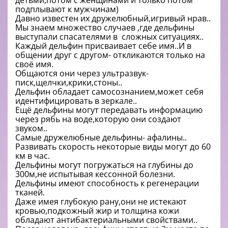
детьми,потом с женщинами и только потом
подплывают к мужчинам)
Давно известен их дружелюбный,игривый нрав..
Мы знаем множество случаев ,где дельфины
выступали спасателями в сложных ситуациях..
Каждый дельфин присваивает себе имя..И в
общении друг с другом- откликаются только на
своё имя.
Общаются они через ультразвук-
писк,щелчки,крики,стоны..
Дельфин обладает самосознанием,может себя
идентифицировать в зеркале..
Ещё дельфины могут передавать информацию
через рябь на воде,которую они создают
звуком..
Самые дружелюбные дельфины- афалины..
Развивать скорость некоторые виды могут до 60
км в час.
Дельфины могут погружаться на глубины до
300м,не испытывая кессонной болезни.
Дельфины имеют способность к регенерации
тканей.
Даже имея глубокую рану,они не истекают
кровью,подкожный жир и толщина кожи
обладают антибактериальными свойствами..