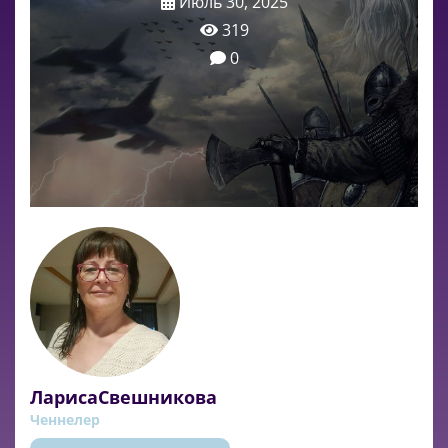
Июль 30, 2025
319
0
ЛарисаСвешникова
Ченнелер