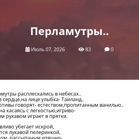
Перламутры..
Июль 07, 2026
83
0
мутры расплескались в небесах..
в сердце,на лице улыбка- Таиланд..
отивы говорят- естеством,пропитанным ванилью..
на касаясь с легкостью,игриво-
м рукавом играет в прятки.
ливо убегает искрой,
тся лукавой пелеринкой,
ом ,рассыпаным изящно-