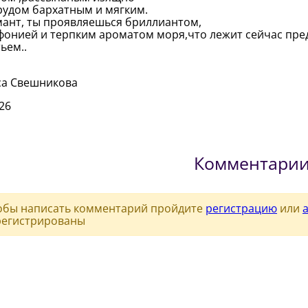
удом бархатным и мягким.
ант, ты проявляешься бриллиантом,
онией и терпким ароматом моря,что лежит сейчас пр
ьем..
са Свешникова
.26
Комментари
обы написать комментарий пройдите
регистрацию
или
регистрированы