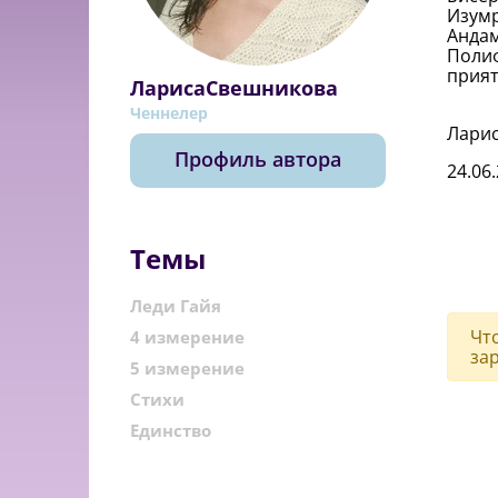
Изумр
Андам
Полиф
прият
ЛарисаСвешникова
Ченнелер
Лари
Профиль автора
24.06
Темы
Леди Гайя
Чт
4 измерение
за
5 измерение
Стихи
Единство