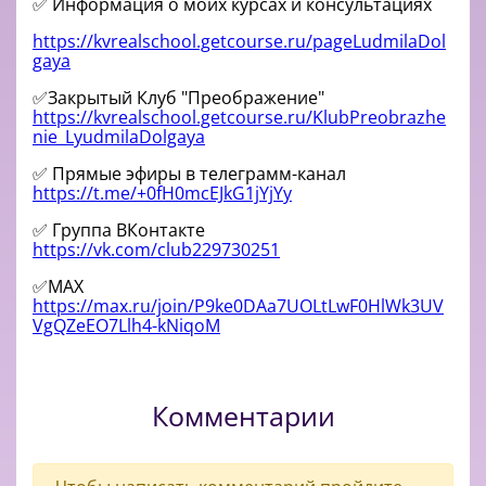
✅ Информация о моих курсах и консультациях
https://kvrealschool.getcourse.ru/pageLudmilaDol
gaya
✅Закрытый Клуб "Преображение"
https://kvrealschool.getcourse.ru/KlubPreobrazhe
nie_LyudmilaDolgaya
✅ Прямые эфиры в телеграмм-канал
https://t.me/+0fH0mcEJkG1jYjYy
✅ Группа ВКонтакте
https://vk.com/club229730251
✅MAX
https://max.ru/join/P9ke0DAa7UOLtLwF0HlWk3UV
VgQZeEO7Llh4-kNiqoM
Комментарии