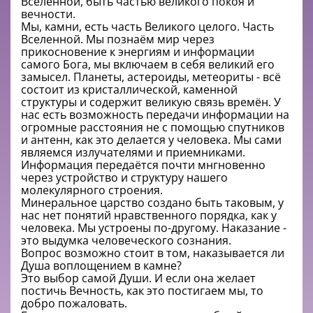
Вселенной, быть частью великого покоя и
вечности.
Мы, камни, есть часть Великого целого. Часть
Вселенной. Мы познаём мир через
прикосновение к энергиям и информации
самого Бога, мы включаем в себя великий его
замысел. Планеты, астероиды, метеориты - всё
состоит из кристаллической, каменной
структуры и содержит великую связь времён. У
нас есть возможность передачи информации на
огромные расстояния не с помощью спутников
и антенн, как это делается у человека. Мы сами
являемся излучателями и приемниками.
Информация передаётся почти мнгновенно
через устройство и структуру нашего
молекулярного строения.
Минеральное царство создано быть таковым, у
нас нет понятий нравственного порядка, как у
человека. Мы устроены по-другому. Наказание -
это выдумка человеческого сознания.
Вопрос возможно стоит в том, наказывается ли
Душа воплощением в камне?
Это выбор самой Души. И если она желает
постичь Вечность, как это постигаем мы, то
добро пожаловать.