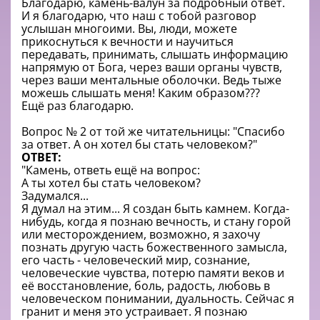
Благодарю, камень-валун за подробный ответ.
И я благодарю, что наш с тобой разговор
услышан многоими. Вы, люди, можете
прикоснуться к вечности и научиться
передавать, принимать, слышать информацию
напрямую от Бога, через ваши органы чувств,
через ваши ментальные оболочки. Ведь тыже
можешь слышать меня! Каким образом???
Ещё раз благодарю.
Вопрос № 2 от той же читательницы: "Спасибо
за ответ. А он хотел бы стать человеком?"
ОТВЕТ:
"Камень, ответь ещё на вопрос:
А ты хотел бы стать человеком?
Задумался...
Я думал на этим... Я создан быть камнем. Когда-
нибудь, когда я познаю вечность, и стану горой
или месторождением, возможно, я захочу
познать другую часть божественного замысла,
его часть - человеческий мир, сознание,
человеческие чувства, потерю памяти веков и
её восстановление, боль, радость, любовь в
человеческом понимании, дуальность. Сейчас я
гранит и меня это устраивает. Я познаю