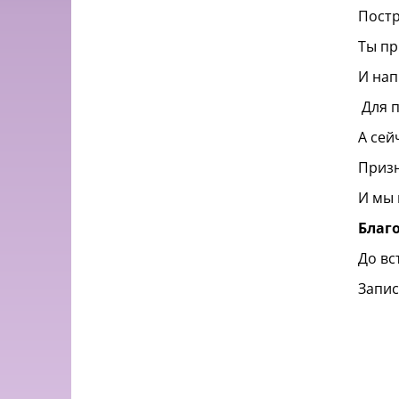
Постр
Ты пр
И нап
Для п
А сей
Призн
И мы 
Благ
До вс
Запис