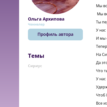
Мы вс
Мы вс
Ольга Архипова
Ты пе
Ченнелер
У нас
Профиль автора
И мы 
Тепер
Темы
На Си
Да эт
Сириус
Что т
У нас
Удерж
Чтоб 
Все и