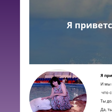
Я привет
Я пр
И мы 
что с
Ты до
Да, т