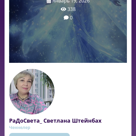
Январь 19, 2026
338
0
РаДоСвета_ Светлана Штейнбах
Ченнелер