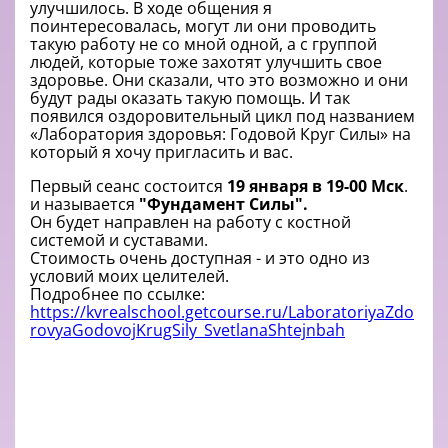
улучшилось. В ходе общения я
поинтересовалась, могут ли они проводить
такую работу не со мной одной, а с группой
людей, которые тоже захотят улучшить свое
здоровье. Они сказали, что это возможно и они
будут рады оказать такую помощь. И так
появился оздоровительный цикл под названием
«Лаборатория здоровья: Годовой Круг Силы» на
который я хочу пригласить и вас.
Первый сеанс состоится
19 января в 19-00 Мск
.
и называется
"Фундамент Силы".
Он будет направлен на работу с костной
системой и суставами.
Стоимость очень доступная - и это одно из
условий моих целителей.
Подробнее по ссылке:
https://kvrealschool.getcourse.ru/LaboratoriyaZdo
rovyaGodovojKrugSily_SvetlanaShtejnbah