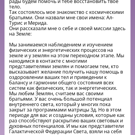
рады будем помочь и тебе восстановить твое
тело.
Так состоялось мое знакомство с космическими
братьями. Они назвали мне свои имена: Ал-
Турис и Мерида.
Они рассказали мне о себе и своей миссии здесь
на Земле:
Мы занимаемся наблюдением и изучением
физических и энергетических процессов на
земле и у землян на этом переходном этапе. Мы
находимся в контакте с многими
представителями землян и помогаем тем, кто
высказывает желание получить нашу помощь в
оздоровлении ваших тел и приведении к
балансу и гармонии общего состояния всех
систем как физических, так и энергетических.
Мы любим Землян, считаем вас своими
братьями. У вас очень большой потенциал
внутреннего света, который у многих пока
закрыт за программами матрицы 3д. Но в этом
периоде для вас и созданы условия, которые как
раз способствуют раскрытию ваших световых и
духовных потенциалов. И мы как представители
Галактической Федерации Света, взяли на себя