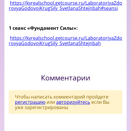
https://kvrealschool.getcourse.ru/LaboratoriyaZdo
rovyaGodovojKrugSily_SvetlanaShtejnbah#seansi
1 сеанс «Фундамент Силы»:
https://kvrealschool.getcourse.ru/LaboratoriyaZdo
rovyaGodovojKrugSily_SvetlanaShtejnbah
Комментарии
Чтобы написать комментарий пройдите
регистрацию
или
авторизуйтесь
если Вы
уже зарегистрированы