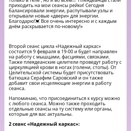
только в теле , но и во всем!!! Плеядеанцы стали
приходить на мои сеансы рейки! Сегодня
балансировали энергии, распутывали узлы и
открывали новые «двери» для энергии.
Благодарю!💓 Все очень интересно и с каждым
днём раскрывается по-новому!»
Второй сеанс цикла «Надежный каркас»
состоится 9 февраля в 19-00 и будет направлен
на работу с мышцами, фасциями, связками.
Также плеядеанские целители проведут работу с
циркуляцией крови в ногах (голени, стопы). От
Целительской системы будет присутствовать
батюшка Серафим Саровский и он также
добавит свои исцеляющие энергии в работу
сеанса.
Напоминаю, что присоединиться к курсу можно
с любого сеанса. Можно также проходить
отдельные сеансы на ту систему или органы,
которые для вас актуальны.
2 сеанс «Надежный каркас»: