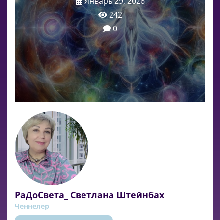
Январь 29, 2026
242
0
РаДоСвета_ Светлана Штейнбах
Ченнелер