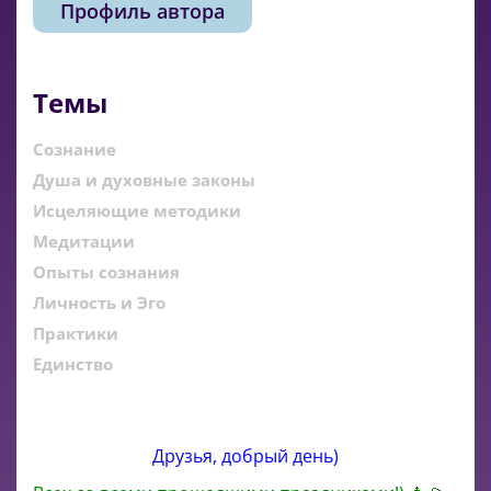
Профиль автора
Темы
Сознание
Душа и духовные законы
Исцеляющие методики
Медитации
Опыты сознания
Личность и Эго
Практики
Единство
Друзья, добрый день)