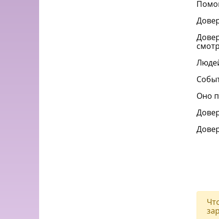
Помог
Довер
Довер
смотр
Людей
Событ
Оно п
Довер
Довер
Чт
за