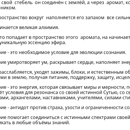
 свой стебель он соединён с землёй, а через аромат, 
чником.
ространство вокруг наполняется его запахом все сильн
инается великая алхимия.
что попадает в пространство этого аромата, на начинает
уникальную эссенцию эфира.
ие - это необходимое условие для эволюции сознания.
ие умиротворяет ум, раскрывает сердце, наполняет эне
расслабляется, уходят зажимы, блоки, и естественным 
ми в землю, получая питание, поддержку, защиту, исцел
ие - это энергия, которая связывает миры и мерности, 
ёт условия для резонанса со своей истинной Сутью, со
ами, архангелами, наставниками, учителями, силами сти
ие - антидот против страха, узости и ограниченности с
ие помогает соединиться с истинными спектрами своей
кать в любые объёмы знаний.