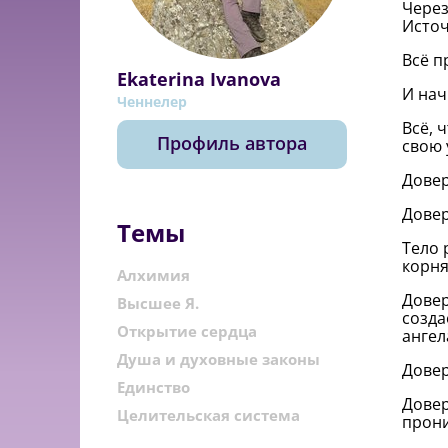
Через
Исто
Всё п
Ekaterina Ivanova
И нач
Ченнелер
Всё, 
Профиль автора
свою 
Довер
Довер
Темы
Тело 
корня
Алхимия
Довер
Высшее Я.
созда
Открытие сердца
ангел
Душа и духовные законы
Довер
Единство
Довер
Целительская система
прони