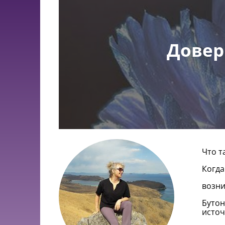
Довери
Что т
Когда
возни
Бутон
исто