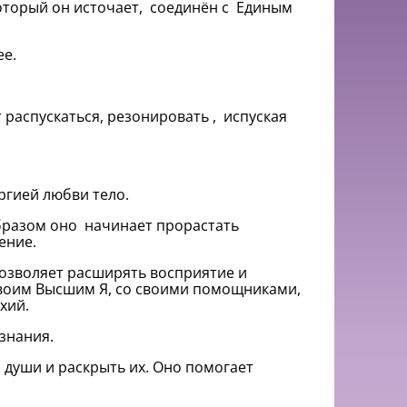
который он источает, соединён с Единым
ее.
 распускаться, резонировать , испуская
ргией любви тело.
образом оно начинает прорастать
ение.
позволяет расширять восприятие и
 своим Высшим Я, со своими помощниками,
хий.
ознания.
 души и раскрыть их. Оно помогает