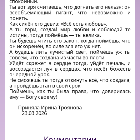
спокойный.
Ты вот зря считаешь, что догнать его нельзя: он
всеобъемлющий гигант, что невозможно и
понять.
Как силён его девиз: «Всё есть любовь».
А ты гори, создай мир любви и соблюдай те
истины, тогда поймёшь — ты велика.
Ты будешь чтить его закон, когда поймёшь, что
он искоренён, во силе зла его уж нет.
А будешь лить лучистый свет, поймёшь уж ты
совсем, что создана из части во плоти.
Уйдёт скрежет в сердце тогда, уйдёт печаль, и
воссоздастся луч в сердцах, что несёт божеств
очередной урок.
Не сможешь ты тогда откинуть всё, что создала,
а пройдёшь этап в свой срок.
Поймёшь, как ты была права, что доверилась
ему — Богу своему!
Приняла Ирина Троянова
23.03.2026
Комментарии