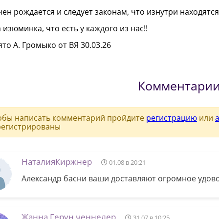
чен рождается и следует законам, что изнутри находятся,
а изюминка, что есть у каждого из нас!!
то А. Громыко от ВЯ 30.03.26
Комментари
обы написать комментарий пройдите
регистрацию
или
регистрированы
НаталияКиржнер
01.08 в 20:21
Александр басни ваши доставляют огромное удово
Жанна Герун ченнелер
31.07 в 10:25