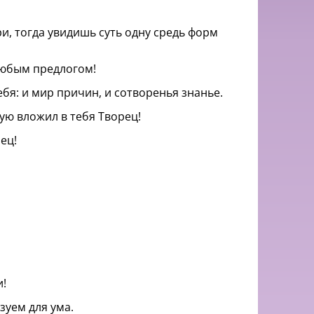
ри, тогда увидишь суть одну средь форм
любым предлогом!
ебя: и мир причин, и сотворенья знанье.
ую вложил в тебя Творец!
ец!
и!
азуем для ума.