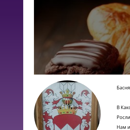
Басня
В Как
Росли
Нам и