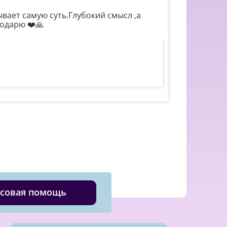
вает самую суть.Глубокий смысл ,а
годарю ❤️🙏
совая помощь