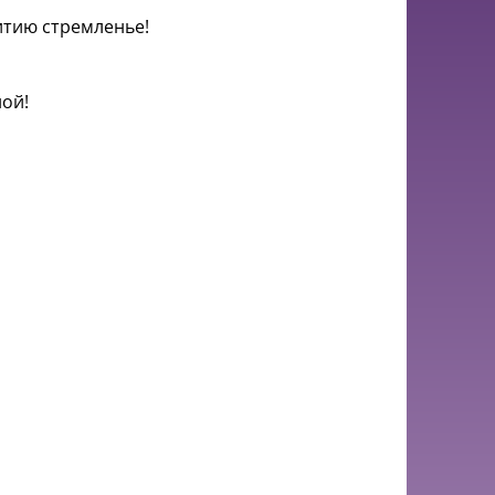
итию стремленье!
ной!