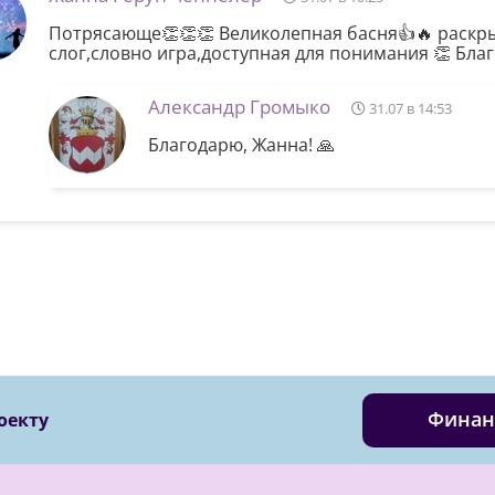
Потрясающе👏👏👏 Великолепная басня👍🔥 раскры
слог,словно игра,доступная для понимания 👏 Бла
Александр Громыко
31.07 в 14:53
Благодарю, Жанна! 🙏
Финан
оекту