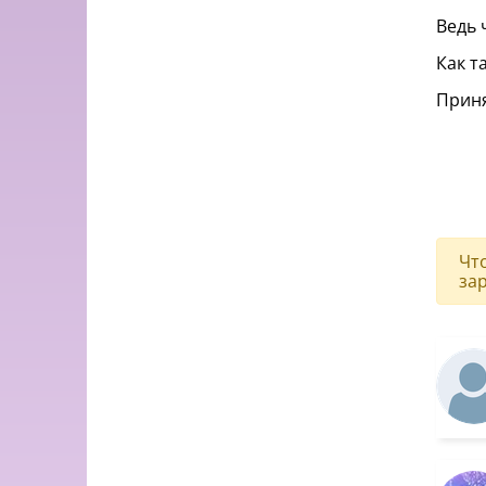
Ведь 
Как т
Приня
Чт
за