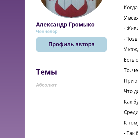
Когда
У все
Александр Громыко
- Жив
Ченнелер
-Позв
Профиль автора
У каж
Есть 
Темы
То, ч
При э
Абсолют
Что д
Как б
Среди
К том
- Так