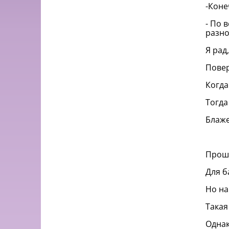
-Коне
- По 
разно
Я рад
Повер
Когда
Тогда
Блаже
Прош
Для б
Но на
Такая
Однак