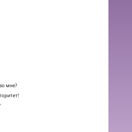
 во мне?
вторитет!
?