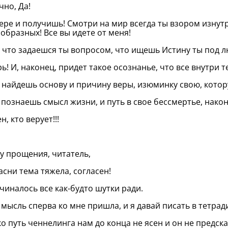
чно, Да!
вере и получишь! Смотри на мир всегда ты взором изнут
образных! Все вы идете от меня!
, что задаешся ты вопросом, что ищешь Истину ты под 
ь! И, наконец, придет такое осознанье, что все внутри т
 найдешь основу и причину веры, изюминку свою, котор
 познаешь смысл жизни, и путь в свое бессмертье, након
н, кто верует!!!
у прощения, читатель,
асни тема тяжела, согласен!
чиналось все как-будто шутки ради.
 мысль сперва ко мне пришла, и я давай писать в тетрад
о путь ченнелинга нам до конца не ясен и он не предск