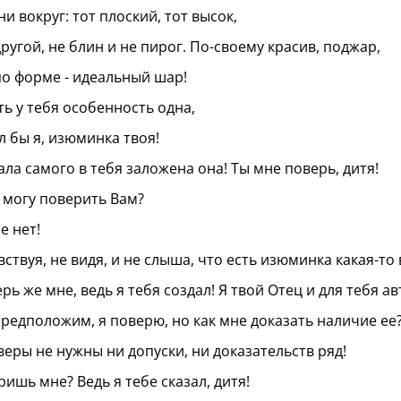
ни вокруг: тот плоский, тот высок,
другой, не блин и не пирог. По-своему красив, поджар,
по форме - идеальный шар!
ть у тебя особенность одна,
л бы я, изюминка твоя!
ала самого в тебя заложена она! Ты мне поверь, дитя!
я могу поверить Вам?
е нет!
вствуя, не видя, и не слыша, что есть изюминка какая-то
ерь же мне, ведь я тебя создал! Я твой Отец и для тебя а
 предположим, я поверю, но как мне доказать наличие ее
 веры не нужны ни допуски, ни доказательств ряд!
ришь мне? Ведь я тебе сказал, дитя!