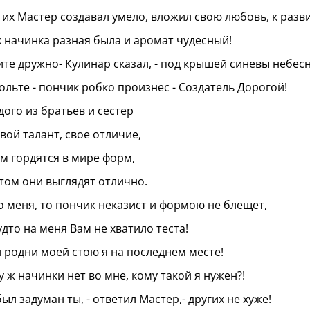
 их Мастер создавал умело, вложил свою любовь, к разв
х начинка разная была и аромат чудесный!
ите дружно- Кулинар сказал, - под крышей синевы небес
ольте - пончик робко произнес - Создатель Дорогой!
дого из братьев и сестер
свой талант, свое отличие,
ем гордятся в мире форм,
том они выглядят отлично.
о меня, то пончик неказист и формою не блещет,
удто на меня Вам не хватило теста!
 родни моей стою я на последнем месте!
у ж начинки нет во мне, кому такой я нужен?!
 был задуман ты, - ответил Мастер,- других не хуже!