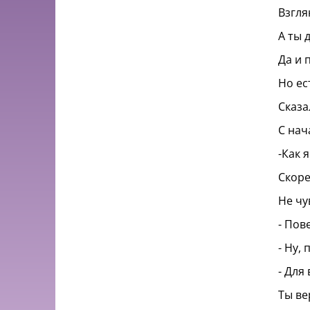
Взгля
А ты 
Да и 
Но ес
Сказа
С нач
-Как 
Скоре
Не чу
- Пов
- Ну,
- Для
Ты ве