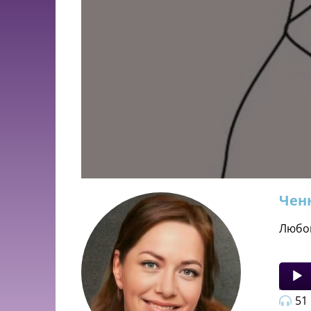
Чен
Любов
Audio
Player
51