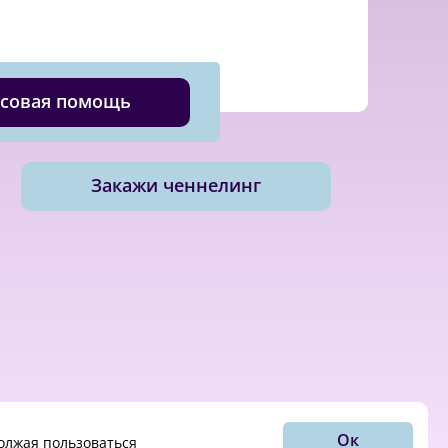
совая помощь
Закажи ченнелинг
Ок
должая пользоваться