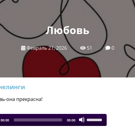
Любовь
Февраль 21, 2026
51
0
нелинги
ь-она прекрасна!
Use
00:00
00:00
Up/Down
Arrow
keys