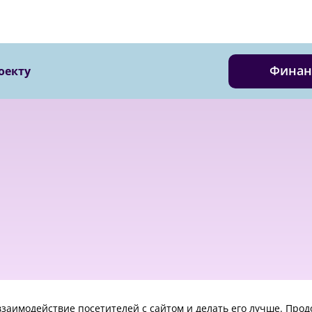
Финан
оекту
© 2018 - 2023 Kvreal2018 | All rights reserved.
взаимодействие посетителей с сайтом и делать его лучше. Про