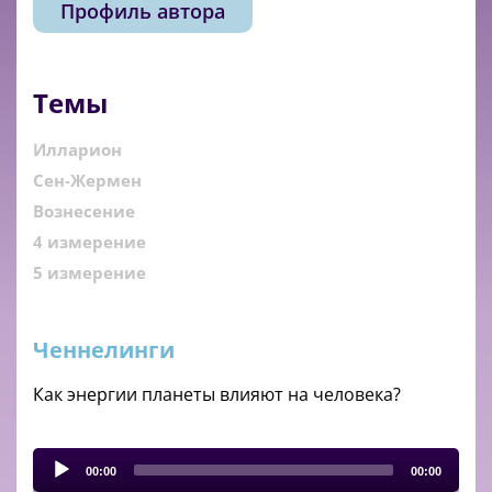
Профиль автора
Темы
Илларион
Сен-Жермен
Вознесение
4 измерение
5 измерение
Ченнелинги
Как энергии планеты влияют на человека?
Audio
Player
00:00
00:00