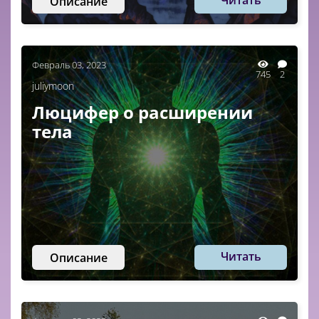
Читать
Описание
Февраль 03, 2023
745
2
juliymoon
Люцифер о расширении
тела
Читать
Описание