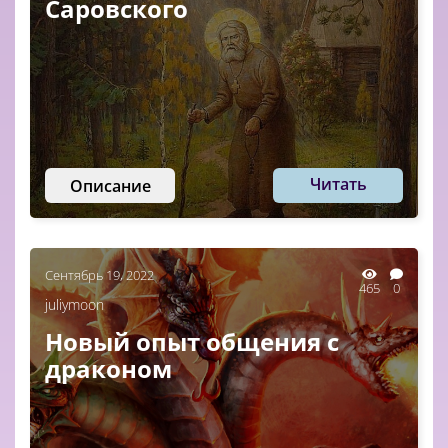
Саровского
Читать
Описание
Сентябрь 19, 2022
465
0
juliymoon
Новый опыт общения с
драконом