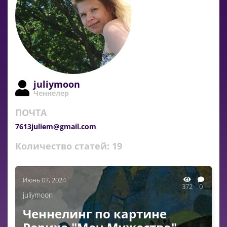
juliymoon
Ченнелер
ПОЧТА
7613juliem@gmail.com
Количество статей:
19
Июнь 07, 2024
372
0
juliymoon
Ченнелинг по картине