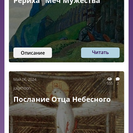
Рериха "Меч Мужества"
Читать
Описание
Май 06, 2024
555
2
juliymoon
Послание Отца Небесного