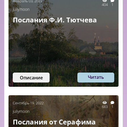
Февраль 03, 2023
404
1
juliymoon
Послания Ф.И. Тютчева
Читать
Описание
Сентябрь 19, 2022
683
1
juliymoon
Послания от Серафима