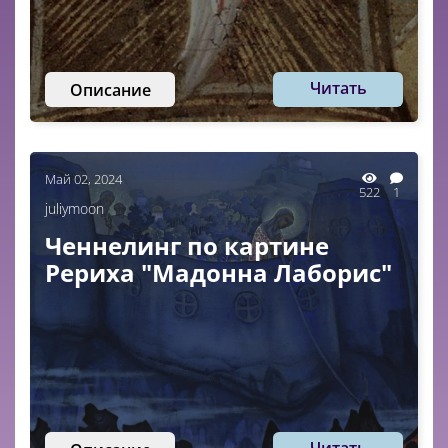
Читать
Описание
Май 02, 2024
522
1
juliymoon
Ченнелинг по картине
Рериха "Мадонна Лаборис"