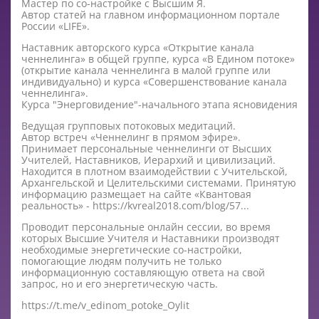
Мастер по со-настройке с Высшим Я.
Автор статей на главном информационном портале
России «LIFE».
Наставник авторского курса «Открытие канала
ченнелинга» в общей группе, курса «В Едином потоке»
(открытие канала ченнелинга в малой группе или
индивидуально) и курса «Совершенствование канала
ченнелинга».
Курса "Энерговидение"-начального этапа ясновидения
Ведущая групповых потоковых медитаций.
Автор встреч «Ченнелинг в прямом эфире».
Принимает персональные ченнелинги от Высших
Учителей, Наставников, Иерархий и цивилизаций.
Находится в плотном взаимодействии с Учительской,
Архангельской и Целительскими системами. Принятую
информацию размещает на сайте «Квантовая
реальность» - https://kvreal2018.com/blog/57...
Проводит персональные онлайн сессии, во время
которых Высшие Учителя и Наставники производят
необходимые энергетические со-настройки,
помогающие людям получить не только
информационную составляющую ответа на свой
запрос, но и его энергетическую часть.
https://t.me/v_edinom_potoke_Oylit