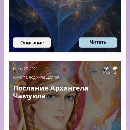
Читать
Описание
Июнь 27, 2021
1465
2
Ойлит (Людмила Долгая)
Послание Архангела
Чамуила