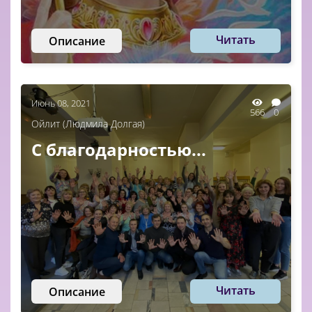
Читать
Описание
Июнь 08, 2021
566
0
Ойлит (Людмила Долгая)
С благодарностью...
Читать
Описание