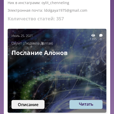
Ник в инстаграмм: oylit_chenneling
Электронная почта: ldolgaya1975@gmail.com
Количество статей:
357
Июль 25, 2021
1395
0
Ойлит (Людмила Долгая)
Послание Алонов
Читать
Описание