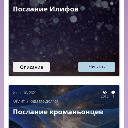
Послание Илифов
Читать
Описание
Июль 10, 2021
2012
1
Ойлит (Людмила Долгая)
Послание кроманьонцев