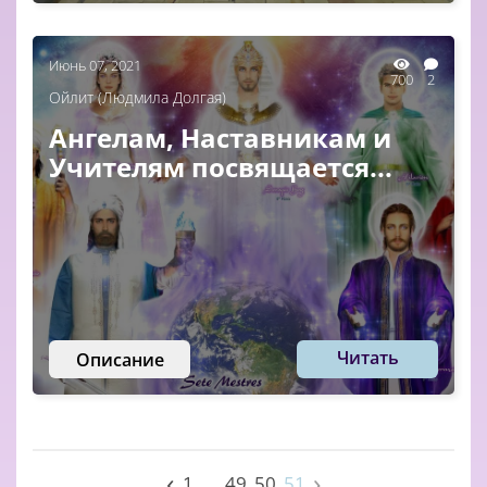
Июнь 07, 2021
700
2
Ойлит (Людмила Долгая)
Ангелам, Наставникам и
Учителям посвящается...
Читать
Описание
‹
›
1
49
50
51
...