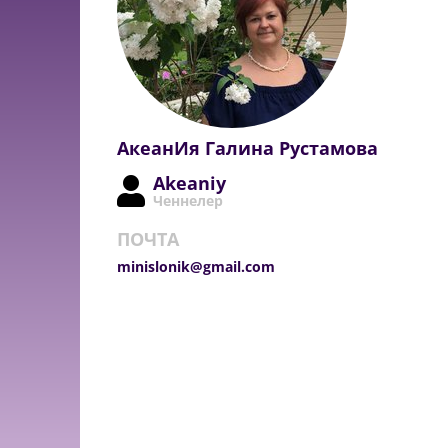
АкеанИя Галина Рустамова
Akeaniy
Ченнелер
ПОЧТА
minislonik@gmail.com