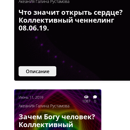
АкеанИя Галина Рустамова
Что значит открыть сердце?
Коллективный ченнелинг
08.06.19.
Описание
Июнь 11, 2019
1087
0
АкеанИя Галина Рустамова
Зачем Богу человек?
Коллективный