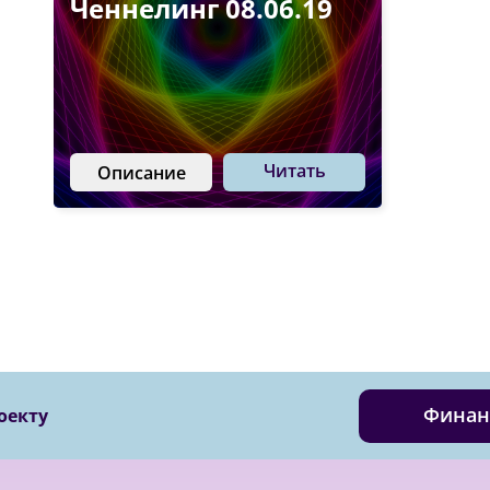
Ченнелинг 08.06.19
Читать
Описание
Финан
оекту