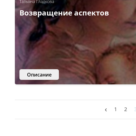
Татьяна Гладкова
Возвращение аспектов
Описание
‹
1
2