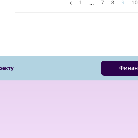
‹
1
7
8
9
10
...
Финан
оекту