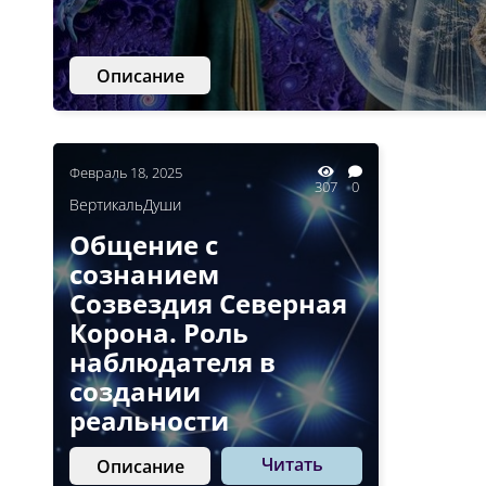
Описание
Февраль 18, 2025
307
0
ВертикальДуши
Общение с
сознанием
Созвездия Северная
Корона. Роль
наблюдателя в
создании
реальности
Читать
Описание