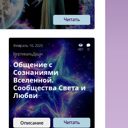
Читать
Февраль 16, 2025
481
0
ВертикальДуши
Общение с
Сознаниями
Вселенной.
Сообщества Света и
Любви
Читать
Описание