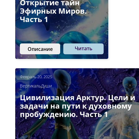
Открытие тайн
Эфирных Миров.
Часть 1
Читать
Описание
Февраль 20, 2025
ВертикальДуши
Цивилизация Арктур. Цели и
задачи на пути к духовному
пробуждению. Часть 1