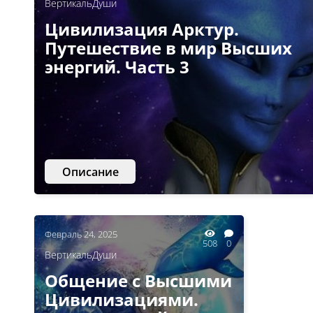
ВертикальДуши
Цивилизация Арктур.
Путешествие в мир Высших
энергий. Часть 3
Описание
Февраль 24, 2025
508
0
ВертикальДуши
Общение с Высшими
Цивилизациями.