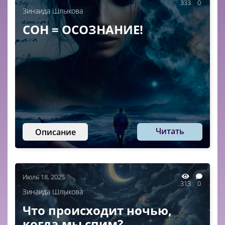
333
0
Зинаида Шлыкова
СОН = ОСОЗНАНИЕ!
Читать
Описание
Июль 18, 2025
313
0
Зинаида Шлыкова
Что происходит ночью,
когда мы спим?