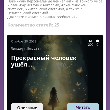
Принимаю персональные ченнелинги из Тонкого мира
и взаимодействую с Ангелами, Архангельской
системой, Учительской системой, а так же с
Целительской системой.
Для связи пишите в личных сообщениях.
Количество статей:
25
Октябрь 30, 2025
200
0
Зинаида Шлыкова
Прекрасный человек
ушёл...
Читать
Описание