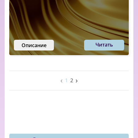
Читать
Описание
‹
›
1
2