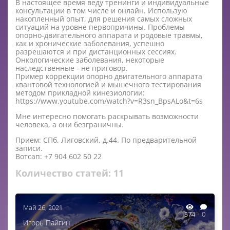
В настоящее время веду тренинги и индивидуальные
консультации в том числе и онлайн. Использую
накопленный опыт, для решения самых сложных
ситуаций на уровне первопричины. Проблемы
опорно-двигательного аппарата и родовые травмы,
как и хронические заболевания, успешно
разрешаются и при дистанционных сессиях.
Онкологические заболевания, некоторые
наследственные - не приговор.
Пример коррекции опорно двигательного аппарата
квантовой технологией и мышечного тестирования
методом прикладной кинезиологии:
https://www.youtube.com/watch?v=R3sn_BpsALo&t=6s
Мне интересно помогать раскрывать возможности
человека, а они безграничны.
Прием: СПб, Лиговский, д.44. По предварительной
записи.
Вотсап: +7 904 602 50 22
Количество статей:
11
Май 26, 2021
574
0
Игорь Пайгин