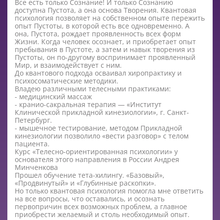
Все есть только Сознание! И только Сознанию
доступна Пустота, а она основа Творения. Квантовая
психология позволяет на собственном опыте пережить
опыт Пустоты, в которой есть все одновременно. А
она, Пустота, рождает проявленность всех форм
Жизни. Когда человек осознает, и приобретает опыт
пребывания в Пустоте, а затем и навык творения из
Пустоты, он по-другому воспринимает проявленный
Мир, и взаимодействует с ним.
До квантового подхода осваивал хиропрактику и
психосоматические методики.
Владею различными телесными практиками:
- медицинский массаж
- кранио-сакральная терапия — «Институт
Клинической прикладной кинезиологии», г. Санкт-
Петербург.
- мышечное тестирование, методом Прикладной
кинезиологии позволило «вести разговор» с телом
пациента.
Курс «Телесно-ориентированная психологии» у
основателя этого направления в России Андрея
Минченкова
Прошел обучение тета-хилингу. «Базовый»,
«Продвинутый» и «Глубинные раскопки».
Но только квантовая психология помогла мне ответить
на все вопросы, что оставались, и осознать
первопричин всех возможных проблем, а главное
приобрести желаемый и столь необходимый опыт.