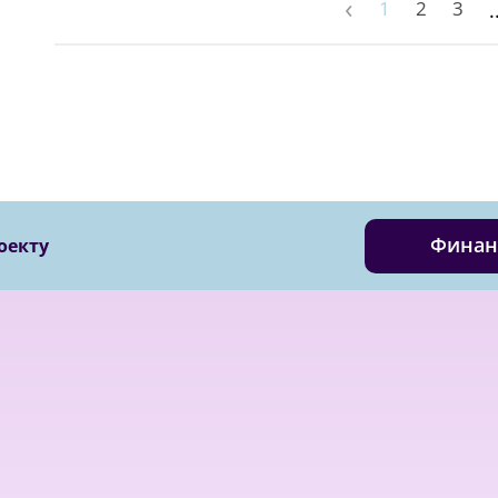
‹
1
2
3
.
Финан
оекту