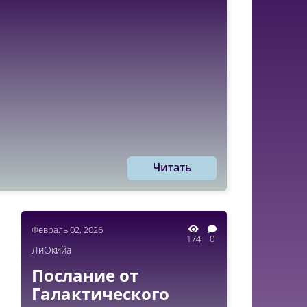
Читать
Февраль 02, 2026
174
0
ЛиОкийа
Послание от
Галактического