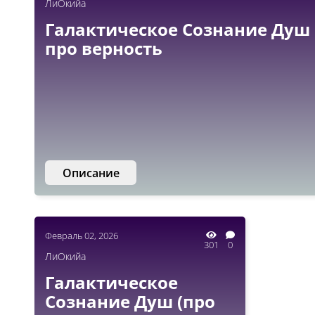
ЛиОкийа
Галактическое Сознание Душ
про верность
Описание
Февраль 02, 2026
301
0
ЛиОкийа
Галактическое
Сознание Душ (про