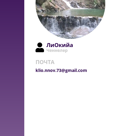
ЛиОкийа
Ченнелер
ПОЧТА
klio.nnov.73@gmail.com