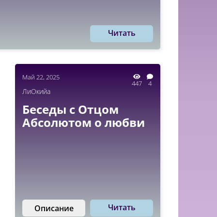
Читать
Май 22, 2025
447
4
ЛиОкийа
Беседы с Отцом
Абсолютом о любви
Читать
Описание