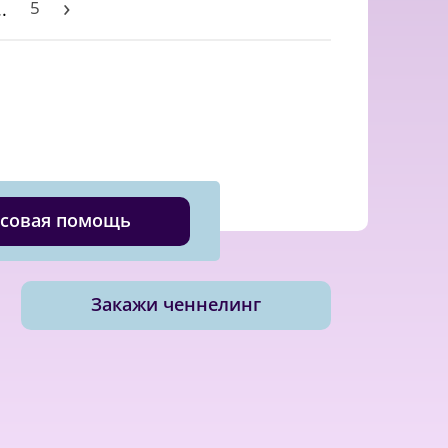
›
5
..
совая помощь
Закажи ченнелинг