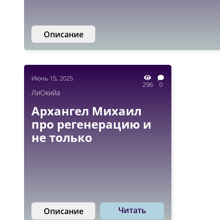
Описание
Июнь 15, 2025
296
0
ЛиОкийа
Архангел Михаил
про регенерацию и
не только
Читать
Описание