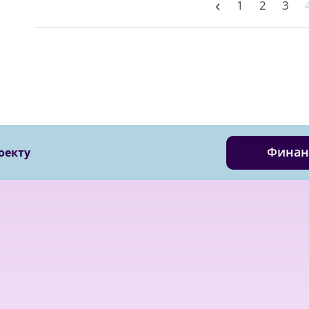
‹
1
2
3
Финан
оекту