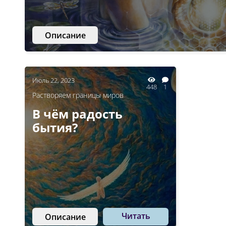
Описание
Июль 22, 2023
448
1
Растворяем границы миров
В чём радость
бытия?
Читать
Описание