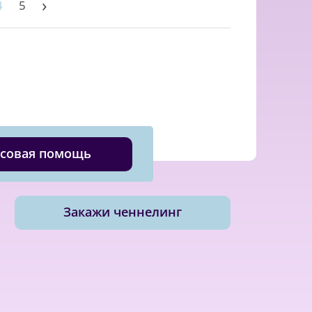
›
4
5
совая помощь
Закажи ченнелинг