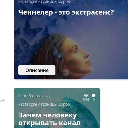
Растворяем границы миров
Ченнелер - это экстрасенс?
Описание
Сентябрь 03, 2023
546
0
ие
Растворяем границы миров
Зачем человеку
открывать канал