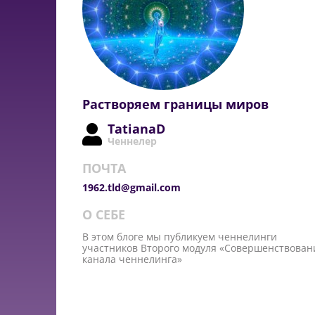
Растворяем границы миров
TatianaD
Ченнелер
ПОЧТА
1962.tld@gmail.com
О СЕБЕ
В этом блоге мы публикуем ченнелинги
участников Второго модуля «Совершенствован
канала ченнелинга»