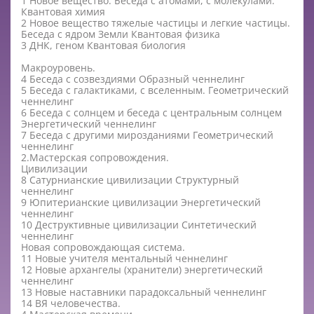
1 Новое вещество. Беседа с атомами, с молекулами.
Квантовая химия
2 Новое вещество тяжелые частицы и легкие частицы.
Беседа с ядром Земли Квантовая физика
3 ДНК, геном Квантовая биология
Макроуровень.
4 Беседа с созвездиями Образный ченнелинг
5 Беседа с галактиками, с вселенным. Геометрический
ченнелинг
6 Беседа с солнцем и беседа с центральным солнцем
Энергетический ченнелинг
7 Беседа с другими мирозданиями Геометрический
ченнелинг
2.Мастерская сопровождения.
Цивилизации
8 Сатурнианские цивилизации Структурный
ченнелинг
9 Юпитерианские цивилизации Энергетический
ченнелинг
10 Деструктивные цивилизации Синтетический
ченнелинг
Новая сопровождающая система.
11 Новые учителя ментальный ченнелинг
12 Новые архангелы (хранители) энергетический
ченнелинг
13 Новые наставники парадоксальный ченнелинг
14 ВЯ человечества.