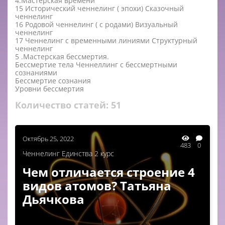
4.Мастерская времени
15 Исторический ченнелинг ( эпохи) Сказочный
ченнелинг
16 Родовой ченнелинг ( с родами) Визуальный
ченнелинг
17 Ченнелинг с временными линиями Структурный
ченнелинг
5 .Мастерская бессмертия.
Бессмертие тела Ченнеллинг с бессмертными
сознаниями
Бессмертие сознания
Уровни бессмертия
Количество статей:
51
Октябрь 25, 2022
483
0
Ченнелинг Единства 2 курс
Чем отличается строение 4
видов атомов? Татьяна
Дьячкова