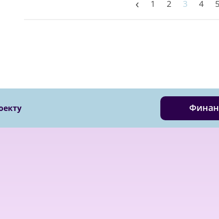
‹
1
2
3
4
Финан
оекту