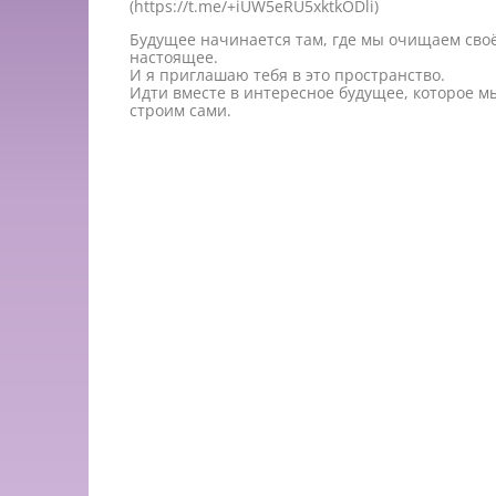
(https://t.me/+iUW5eRU5xktkODli)
Будущее начинается там, где мы очищаем сво
настоящее.
И я приглашаю тебя в это пространство.
Идти вместе в интересное будущее, которое м
строим сами.