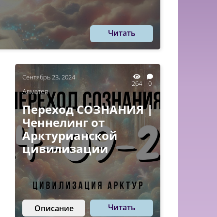
Читать
Сентябрь 23, 2024
264
0
Алматея
Переход СОЗНАНИЯ |
Ченнелинг от
Арктурианской
цивилизации
Читать
Описание