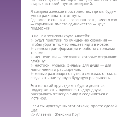
старых историй, чужих ожиданий.
Я создала женское пространство, где мы будем
мягко расчищать этот путь.
Где вместо спешки — осознанность, вместо хао
— гармония, вместо одиночества — круг
поддержки.
В нашем женском круге Алатейя:
✨ будут практики по очищению сознания —
чтобы убрать то, что мешает идти в новое;
✨ сеансы трансформации и работы с тонкими
телами;
✨ ченнелинги — послания, которые открываю
глубину;
✨ настрои, музыка, фильмы для души — для
наполнения и расширения;
✨ живые разговоры о пути, о смыслах, о том, к
создавать наилучшую будущую реальность.
Это женский круг, где мы будем делиться,
поддерживать, вдохновлять друг друга,
раскрывать женскую силу и соединяться с
Истиной.
Если ты чувствуешь этот отклик, просто сделай
шаг:
👉 Алатейя | Женский Круг