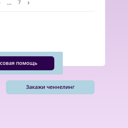
›
5
7
...
совая помощь
Закажи ченнелинг