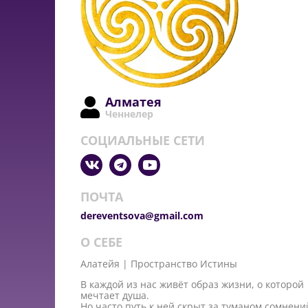
Алматея
Ченнелер
СОЦИАЛЬНЫЕ СЕТИ
ПОЧТА
dereventsova@gmail.com
О СЕБЕ
Алатейя | Пространство Истины
В каждой из нас живёт образ жизни, о которой
мечтает душа.
Но часто путь к ней скрыт за туманом сомнени