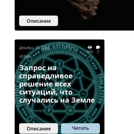
Описание
Декабрь 10, 2022
665
0
VERAY
Запрос на
справедливое
решение всех
ситуаций, что
случались на Земле
Читать
Описание