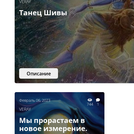
VERAY
Танец Шивы
Описание
Февраль 06, 2023
744
1
VERAY
Мы прорастаем в
новое измерение.