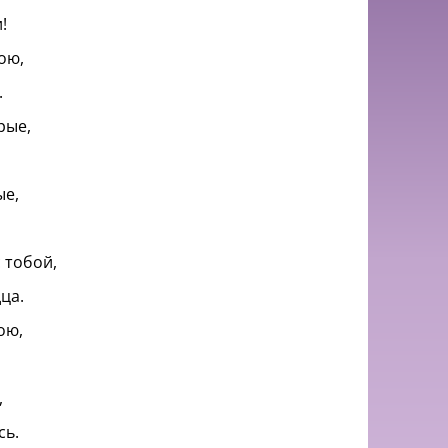
!
ою,
.
рые,
ые,
 тобой,
ца.
ою,
,
сь.