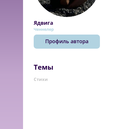
Ядвига
Ченнелер
Профиль автора
Темы
Стихи