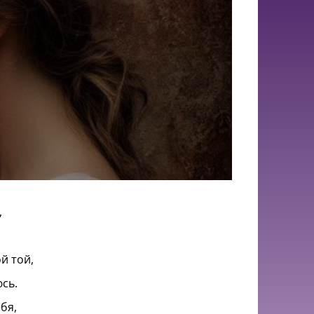
,
й той,
сь.
бя,