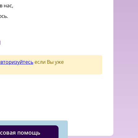
в нас,
сь.
и
авторизуйтесь
если Вы уже
совая помощь