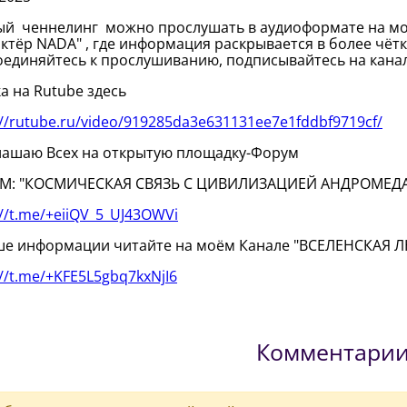
й ченнелинг можно прослушать в аудиоформате на моё
ктёр NADA" , где информация раскрывается в более чёт
единяйтесь к прослушиванию, подписывайтесь на канал,
а на Rutube здесь
://rutube.ru/video/919285da3e631131ee7e1fddbf9719cf/
ашаю Всех на открытую площадку-Форум
М: "КОСМИЧЕСКАЯ СВЯЗЬ С ЦИВИЛИЗАЦИЕЙ АНДРОМЕД
://t.me/+eiiQV_5_UJ43OWVi
ше информации читайте на моём Канале "ВСЕЛЕНСКАЯ
://t.me/+KFE5L5gbq7kxNjI6
Комментари