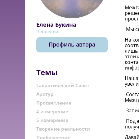
Межга
решен
прост
Елена Букина
Мы с
Ченнелер
На ко
Профиль автора
соотв
лишь 
этой 
конта
инфор
Темы
Наша 
увели
Галактический Совет
Арктур
Сост
Межга
Просветление
Запи
4 измерение
5 измерение
Под 
получ
Творение реальности
Давай
Пробуждение