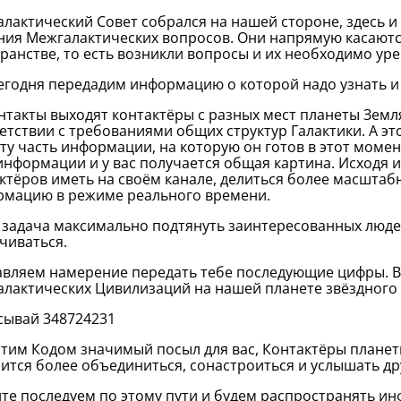
лактический Совет собрался на нашей стороне, здесь и
ия Межгалактических вопросов.
Они напрямую касаютс
ранстве, то есть возникли вопросы и их необходимо ур
егодня передадим информацию о которой надо узнать и
нтакты выходят контактёры с разных мест планеты Земл
етствии с требованиями общих структур Галактики. А эт
ту часть информации, на которую он готов в этот момент
информации и у вас получается общая картина.
Исходя и
ктёров иметь на своём канале, делиться более масшта
мацию в режиме реального времени.
задача максимально подтянуть заинтересованных людей 
чиваться.
авляем намерение передать тебе последующие цифры. В
лактических Цивилизаций на нашей планете звёздного
сывай 348724231
этим Кодом значимый посыл для вас, Контактёры планет
ится более объединиться, сонастроиться и услышать дру
те последуем по этому пути и будем распространять и