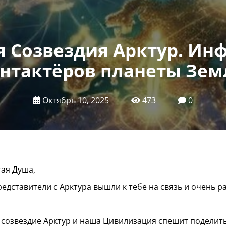
 Созвездия Арктур. Ин
нтактёров планеты Зем
Октябрь 10, 2025
473
0
ая Душа,
едставители с Арктура вышли к тебе на связь и очень ра
созвездие Арктур и наша Цивилизация спешит поделить