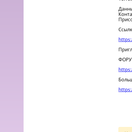
Данны
Конта
Присо
Ссылк
https
Пригл
ФОРУ
https
Боль
https