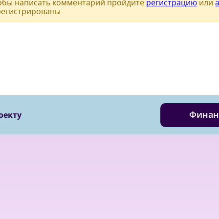
обы написать комментарий пройдите
регистрацию
или
регистрированы
Финан
оекту