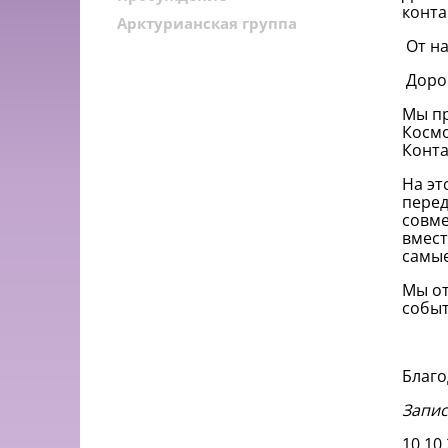
конта
Арктурианская группа
От н
Доро
Мы пр
Косм
Конта
На эт
перед
совм
вмест
самые
Мы от
собы
Благо
Запис
10.10