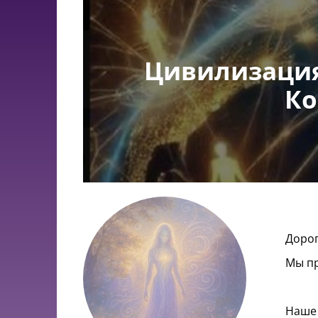
Цивилизация
Ко
Дорог
Мы пр
Наше 