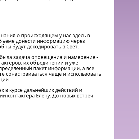
нания о происходящем у нас здесь в
объеме донести информацию через
бны будут декодировать в Свет.
 была задача оповещения и намерение -
тактёров, их объединении и уже
определённый пакет информации, а все
те сонастраиваться чаще и использовать
ции.
ех в курсе дальнейших действий и
ии контактёра Елену.
До новых встреч!