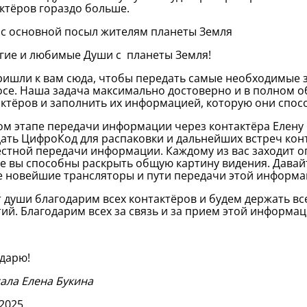
ктёров гораздо больше.
ас основной посыл жителям планеты Земля
гие и любимые Души с
планеты Земля!
ишли к вам сюда, чтобы передать самые необходимые з
осе.
Наша задача максимально достоверно и в полном 
ктёров и заполнить их информацией, которую они спосо
ом этапе передачи информации через контактёра Елену
ать ЦифроКод для распаковки и дальнейших встреч кон
естной передачи информации.
Каждому из вас заходит 
е вы способны раскрыть общую картину видения.
Давай
 новейшие трансляторы и пути передачи этой информа
 души благодарим всех контактёров и будем держать вс
тий.
Благодарим всех за связь и за прием этой информац
дарю!
ала Елена Букина
.2025