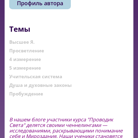
Профиль автора
Темы
Высшее Я.
Просветление
4 измерение
5 измерение
Учительская система
Душа и духовные законы
Пробуждение
В нашем блоге участники курса "Проводик
Света" делятся своими ченнелингами —
исследованиями, раскрывающими понимание
себя и Мироздания. Наши ученики становятся