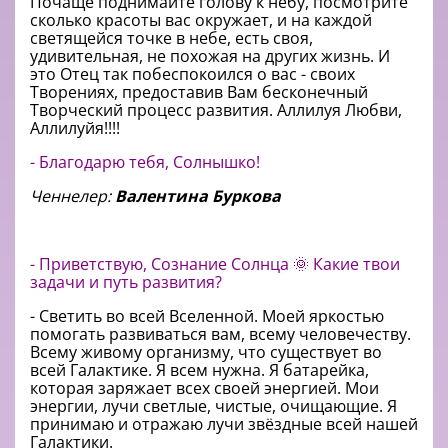
Почаще поднимайте голову к небу, посмотрите
сколько красоты вас окружает, и на каждой
светящейся точке в небе, есть своя,
удивительная, не похожая на других жизнь. И
это Отец так побеспокоился о вас - своих
Творениях, предоставив Вам бесконечный
Творческий процесс развития. Аллилуя Любви,
Аллилуйя!!!!
- Благодарю тебя, Солнышко!
Ченнелер:
Валентина Буркова
- Приветствую, Сознание Солнца 🌞 Какие твои
задачи и путь развития?
- Светить во всей Вселенной. Моей яркостью
помогать развиваться вам, всему человечеству.
Всему живому организму, что существует во
всей Галактике. Я всем нужна. Я батарейка,
которая заряжает всех своей энергией. Мои
энергии, лучи светлые, чистые, очищающие. Я
принимаю и отражаю лучи звёздные всей нашей
Галактики.