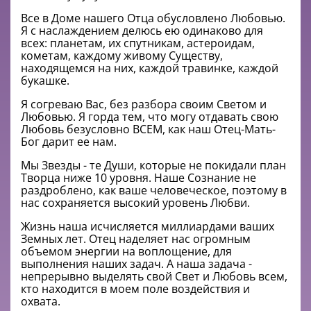
Все в Доме нашего Отца обусловлено Любовью.
Я с наслаждением делюсь ею одинаково для
всех: планетам, их спутникам, астероидам,
кометам, каждому живому Существу,
находящемся на них, каждой травинке, каждой
букашке.
Я согреваю Вас, без разбора своим Светом и
Любовью. Я горда тем, что могу отдавать свою
Любовь безусловно ВСЕМ, как наш Отец-Мать-
Бог дарит ее нам.
Мы Звезды - те Души, которые не покидали план
Творца ниже 10 уровня. Наше Сознание не
раздроблено, как ваше человеческое, поэтому в
нас сохраняется высокий уровень Любви.
Жизнь наша исчисляется миллиардами ваших
Земных лет. Отец наделяет нас огромным
объемом энергии на воплощение, для
выполнения наших задач. А наша задача -
непрерывно выделять свой Свет и Любовь всем,
кто находится в моем поле воздействия и
охвата.