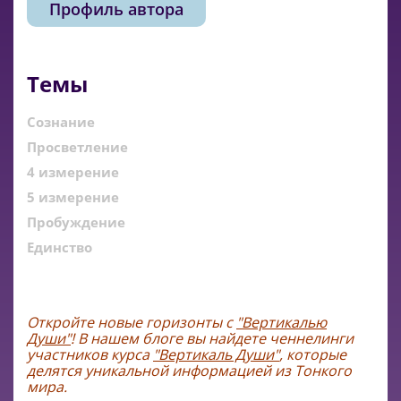
Профиль автора
Темы
Сознание
Просветление
4 измерение
5 измерение
Пробуждение
Единство
Откройте новые горизонт
ы с
"Вертикалью
Души"
! В на
шем блоге вы найдете ченнелинги
участников курса
"Вертикаль Души"
,
которые
делятся уникальной информацией из Тонкого
мира.