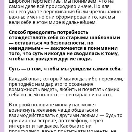
широкой перспективы, мы понимаем, что на
самом деле всё происходило иначе. Но для
нашего ума те переживания были чрезвычайно
важны; именно они сформировали то, как мы
вели себя в этом мире в дальнейшем.
Способ преодолеть потребность
отождествлять себя со старыми шаблонами
— оставаться
«в
безопасности, но
невидимым» — заключается в понимании
того, что суть никогда не сводилась к тому,
чтобы нас увидели другие люди.
Суть — в том, чтобы мы увидели самих себя.
Каждый опыт, который мы когда-либо пережили,
преподнёс нам дар этого осознания:
возможность видеть, любить и почитать самих
себя во всей полноте — невзирая ни на что.
В первой половине июня у нас может
возникнуть желание чаще общаться и
взаимодействовать с другими людьми — будь то
при личной встрече, по телефону, через
интернет и так далее. Как бы это ни
происходило, важно почтить эти моменты, не