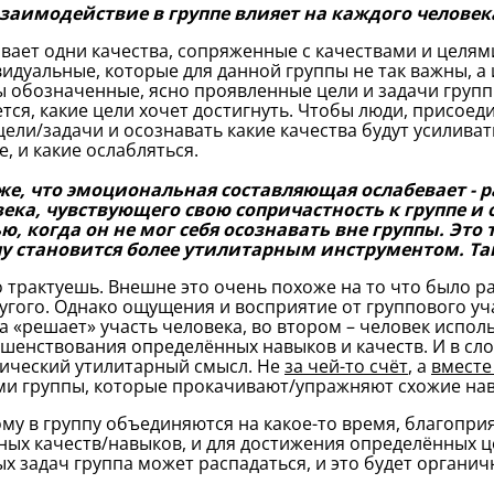
взаимодействие в группе влияет на каждого человек
вает одни качества, сопряженные с качествами и целями
идуальные, которые для данной группы не так важны, а 
 обозначенные, ясно проявленные цели и задачи группы
тся, какие цели хочет достигнуть. Чтобы люди, присоед
цели/задачи и осознавать какие качества будут усиливат
е, и какие ослабляться.
же, что эмоциональная составляющая ослабевает - 
века, чувствующего свою сопричастность к группе 
ю, когда он не мог себя осознавать вне группы. Это
пу становится более утилитарным инструментом. Так
 трактуешь. Внешне это очень похоже на то что было р
угого. Однако ощущения и восприятие от группового уч
а «решает» участь человека, во втором – человек исполь
шенствования определённых навыков и качеств. И в сл
ический утилитарный смысл. Не
за чей-то счёт
, а
вместе
и группы, которые прокачивают/упражняют схожие нав
му в группу объединяются на какое-то время, благопри
ных качеств/навыков, и для достижения определённых ц
х задач группа может распадаться, и это будет органич