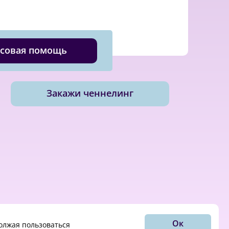
совая помощь
Закажи ченнелинг
Ок
должая пользоваться