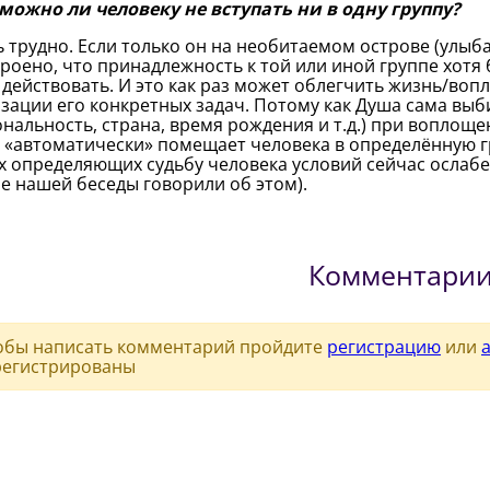
можно ли человеку не вступать ни в одну группу?
 трудно. Если только он на необитаемом острове (улыбае
роено, что принадлежность к той или иной группе хотя б
 действовать. И это как раз может облегчить жизнь/во
зации его конкретных задач. Потому как Душа сама выб
нальность, страна, время рождения и т.д.) при воплоще
 «автоматически» помещает человека в определённую г
х определяющих судьбу человека условий сейчас ослабе
е нашей беседы говорили об этом).
Комментари
обы написать комментарий пройдите
регистрацию
или
регистрированы