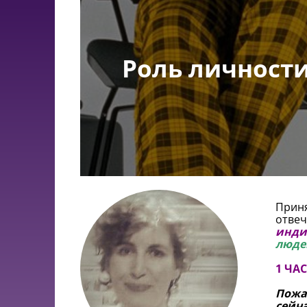
Роль личности
Приня
отвеч
инди
люде
1 ЧА
Пожа
сейч