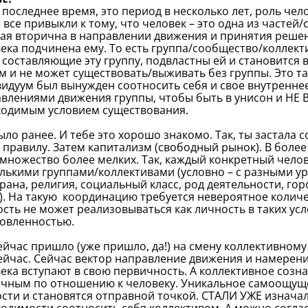
а последнее время, это период в несколько лет, роль че
 все привыкли к тому, что человек – это одна из часте
ая вторична в направлении движения и принятия решени
ека подчинена ему. То есть группа/сообщество/коллект
 составляющие эту группу, подвластны ей и становится 
м и не может существовать/выживать без группы. Это т
идуум был вынужден соотносить себя и свое внутренне
влениями движения группы, чтобы быть в унисон и НЕ
одимым условием существования.
ыло ранее. И тебе это хорошо знакомо. Так, ты застала 
 правилу. Затем капитализм (свободный рынок). В боле
множество более мелких. Так, каждый конкретный чело
лькими группами/коллективами (условно – с разными у
трана, религия, социальный класс, род деятельности, гор
). На такую координацию требуется невероятное количес
сть не может реализовываться как личность в таких ус
овленностью.
ейчас пришло (уже пришло, да!) на смену коллективном
ейчас. Сейчас вектор направление движения и намерени
ека вступают в свою первичность. А коллективное созн
чным по отношению к человеку. Уникальное самоощуще
сти и становятся отправной точкой. СТАЛИ УЖЕ изнача