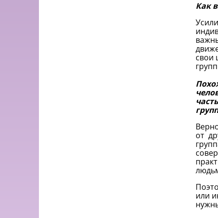
Как 
Усили
индив
важны
движе
свои 
групп
Похо
чело
часть
груп
Верно
от др
групп
совер
практ
людьм
Поэто
или и
нужны