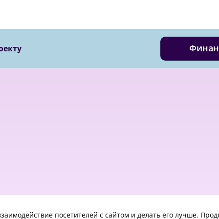
Финан
оекту
© 2018 - 2023 Kvreal2018 | All rights reserved.
взаимодействие посетителей с сайтом и делать его лучше. Про