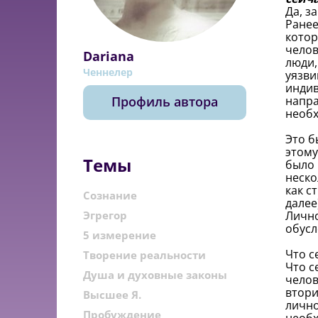
Да, з
Ранее
котор
челов
Dariana
люди,
Ченнелер
уязви
индив
Профиль автора
напра
необх
Это б
этому
Темы
было 
неско
как с
Сознание
далее
Эгрегор
Лично
обусл
5 измерение
Что с
Творение реальности
Что с
Душа и духовные законы
челов
втори
Высшее Я.
лично
Пробуждение