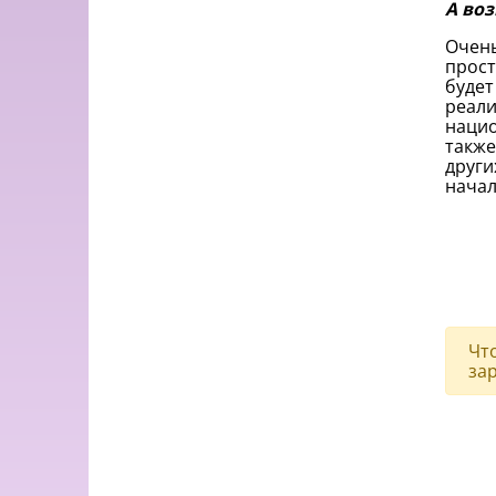
А воз
Очень
прост
будет
реали
нацио
также
други
начал
Чт
за