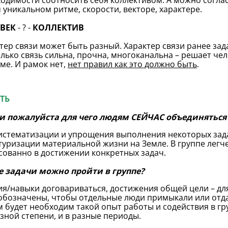
одимости соотносить себя коллективом. А можно соглас
 уникальном ритме, скорости, векторе, характере.
ВЕК
- ? -
КОЛЛЕКТИВ
тер связи может быть разный. Характер связи ранее зада
лько связь сильна, прочна, многоканальна – решает чел
ме. И рамок нет,
нет правил как это должно быть
.
СТЬ
и пожалуйста для чего людям СЕЙЧАС объединяться 
истематизации и упрощения выполнения некоторых зада
туризации материальной жизни на Земле. В группе легче
сованно в достижении конкретных задач.
е задачи можно пройти в группе?
я/навыки договариваться, достижения общей цели – дл
обозначены, чтобы отдельные люди примыкали или отда
 будет необходим такой опыт работы и содействия в гру
азной степени, и в разные периоды.