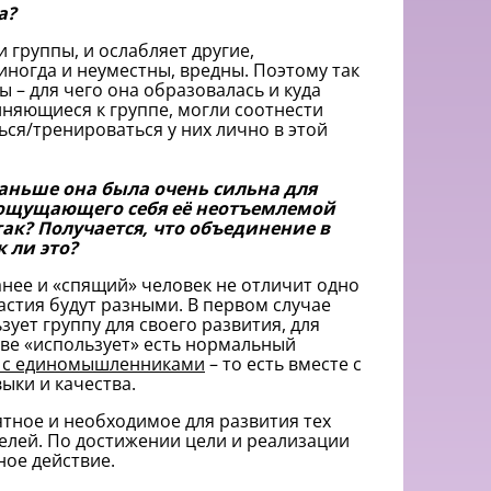
а?
 группы, и ослабляет другие,
иногда и неуместны, вредны. Поэтому так
 – для чего она образовалась и куда
иняющиеся к группе, могли соотнести
ься/тренироваться у них лично в этой
раньше она была очень сильна для
и ощущающего себя её неотъемлемой
 так? Получается, что объединение в
 ли это?
анее и «спящий» человек не отличит одно
астия будут разными. В первом случае
зует группу для своего развития, для
ове «использует» есть нормальный
 с единомышленниками
– то есть вместе с
ыки и качества.
ятное и необходимое для развития тех
елей. По достижении цели и реализации
ное действие.