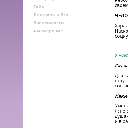
необх
своем
Гайя
Личность и Эго
ЧЕЛО
Зависимости
Харак
4 измерение
Наско
социу
2 ЧА
Скаж
Для с
струк
согла
Каки
Умени
ясно 
душам
и в р