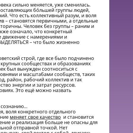
ловека сильно меняется, уже сменилась.
й/составляющих бóльшей группы людей,
й. Что есть коллективный разум, и воля
ив – становятся первичными, а отдельные
вторичны. Человек без группы – раним и
акже означало, что конкретный
е движение с намерениями и
 ВЫДЕЛЯТЬСЯ – что было жизненно
советский строй, где все было подчинено
е крупных сообществах и образованиях
век был вынужден соотноситься с
ровнями и масштабами сообществ, таких
од, район, рабочий коллектив и так
тво энергии и затрат ресурсов.
ловиях. Это ещё можно назвать
у сознанию…
я, воля конкретного отдельного
ание
меняет свое качество
и становится
ние и реализация больше не опасны для
льной отправной точкой. Нет