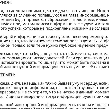
РИОН:
я, ты должна понимать, что и для чего ты ищешь. Игнори
пляйся за случайно попавшуюся на глаза информацию, 
мация будет привлекать броскими заголовками, иллюс
нную с предметом поиска информацию. Не уделяй и то
ого успеха, которые не подкреплены никакими исследо
бирай информацию интересную, но несвоевременную,
ние на то, что не отвечает теме запроса в деталях. Ин
бной, только если тебе нужно глубокое изучение предм
 смотри, что ты будешь делать с ней: изучать, системат
 информация от исследователей. Если хранить, то ищи 
систематизировать, то ищи ту, что может быть полезна в
й или не нужной информации, есть неумение её находит
ЖЕРМЕН:
сама, дитя, знаешь, как тяжко бывает уму и сердцу, если
ается попутно информация, не соответствующая твоему 
ересовала. Не смотри то, что не нужно в данный момент
е. Ищи по намерению, тогда информация будет приходи
лохой или хорошей информации, есть нужная и полезн