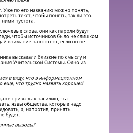
ся ею позже.
. Уже по его названию можно понять,
треть текст, чтобы понять, так ли это.
 ними пустота.
ключевые слова, они как пароли будут
Следи, чтобы источников было не слишком
й внимание на контент, если он не
дника высказали близкие по смыслу и
нания Учительской Системы. Одно из
имея в виду, что в информационном
го еще, что трудно назвать хорошей
 даже призывы к насилию, эта
зать, язвы общества, которые надо
едовать, а, напротив, принять
е будет.
ванные выводы?