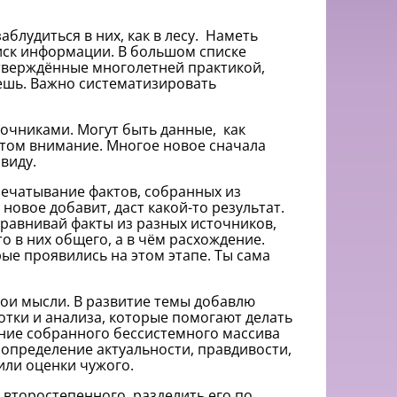
блудиться в них, как в лесу. Наметь
оиск информации. В большом списке
тверждённые многолетней практикой,
ешь. Важно систематизировать
очниками. Могут быть данные, как
 этом внимание. Многое новое сначала
виду.
печатывание фактов, собранных из
 новое добавит, даст какой-то результат.
сравнивай факты из разных источников,
о в них общего, а в чём расхождение.
ые проявились на этом этапе. Ты сама
ои мысли. В развитие темы добавлю
отки и анализа, которые помогают делать
ние собранного бессистемного массива
 определение актуальности, правдивости,
ли оценки чужого.
 второстепенного, разделить его по