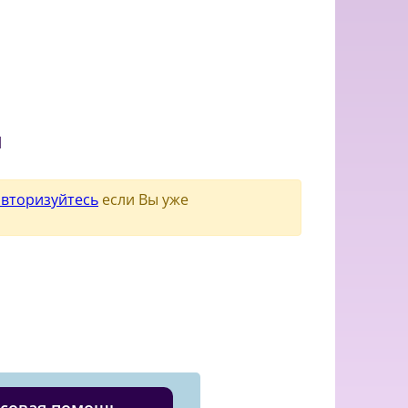
и
авторизуйтесь
если Вы уже
совая помощь