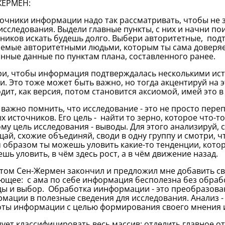
ЖЕРМЕН:
очники информации надо так рассматривать, чтобы не за
исследования. Выдели главные пункты, с них и начни п
ников искать будешь долго. Выбери авторитетные, под
емые авторитетными людьми, которым ты сама доверя
нные данные по пунктам плана, составленного ранее.
и, чтобы информация подтверждалась несколькими ист
и. Это тоже может быть важно, но тогда акцентируй на
дит, как версия, потом становится аксиомой, имей это в 
ажно помнить, что исследование - это не просто пере
х источников. Его цель - найти то зерно, которое что-то
му цель исследования - выводы. Для этого анализируй, 
ай, схожие объединяй, своди в одну группу и смотри, чт
 образом ты можешь уловить какие-то тенденции, котор
шь уловить, в чём здесь рост, а в чём движение назад.
ом Сен-Жермен закончил и предложил мне добавить св
ющее: с ама по себе информация бесполезна без обраб
ы и выбор. Обработка иинформации - это преобразова
мации в полезные сведения для исследования. Анализ -
ты информации с целью формирования своего мнения и
ет классифицировать весь массив: отделить главное от