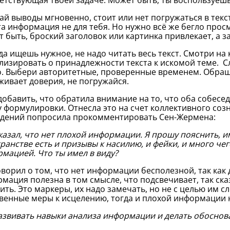
етствующая твоей задаче. Может быть, ты воспользуешь
 выводы мгновенно, стоит или нет погружаться в текст
та информация не для тебя. Но нужно всё же бегло просмо
 быть, броский заголовок или картинка привлекает, а за
 ищешь нужное, не надо читать весь текст. Смотри на 
лизировать о принадлежности текста к искомой теме. 
. Выбери авторитетные, проверенные временем. Обраща
живает доверия, не погружайся.
добавить, что обратила внимание на то, что оба собесе
у формулировки. Отнесла это на счет коллективного соз
дений попросила прокомментировать Сен-Жермена:
казал, что нет плохой информации. Я прошу пояснить, 
ранстве есть и призывы к насилию, и фейки, и много че
мацией. Что ты имел в виду?
оворил о том, что нет информации бесполезной, так как
мация полезна в том смысле, что подсвечивает, так ска
ить. Это маркеры, их надо замечать, но не с целью им сл
венные меры к исцелению, тогда и плохой информации н
азвивать навыки анализа информации и делать обосно