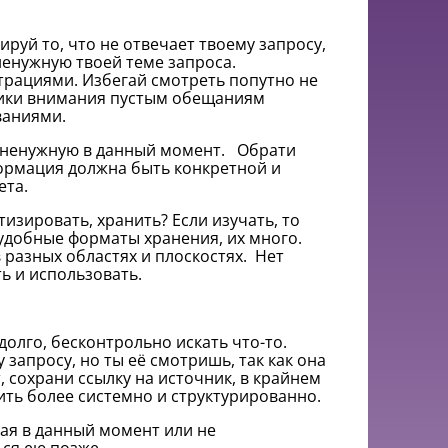
руй то, что не отвечает твоему запросу,
ненужную твоей теме запроса.
трациями. Избегай смотреть попутно не
лики внимания пустым обещаниям
ваниями.
 ненужную в данный момент. Обрати
формация должна быть конкретной и
ета.
изировать, хранить? Если изучать, то
удобные форматы хранения, их много.
 разных областях и плоскостях. Нет
ь и использовать.
 долго, бесконтрольно искать что-то.
запросу, но ты её смотришь, так как она
, сохрани ссылку на источник, в крайнем
ть более системно и структурированно.
ая в данный момент или не