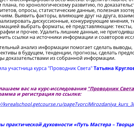
 плана, по хронологическому развитию, по доказательс
итетов, опросы, статистические данные, полезная эзотер
чиям. Выявить факторы, влияющие друг на друга, взаимо
ализировать дискуссионные, конкурирующие мнения, те
мацией выбрать форматы, её представляющие: тексты, 
рафии и прочее. Удалить лишние данные, не пригодивш
нить ссылки на источники информации и соавторов исс
льный анализ информации помогает сделать выводы, 
ективы в будущем, тенденции, прогнозы, сделать предл
ы доказательствами из собранной информации.
ла участница курса "Проводник Света"
Татьяна Кругло
лашаем вас на курс-исследования
"Проводник Света
рамма и регистрация по ссылке:
://kvrealschool.getcourse.ru/pageTvorciMirozdaniya_kurs_
ы практической духовности «Путь Мастера – Творца