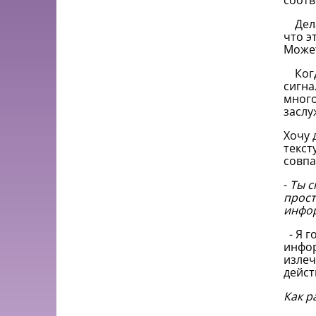
соотв
Делай
что э
Может
Когда
сигна
много
заслу
Хочу 
текст
совпа
-
Ты с
прост
инфор
- Я г
инфор
излеч
дейст
Как р