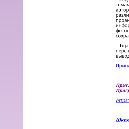
темам
автор
разли
проан
инфор
фотог
сохра
Тщате
персп
вывод
Приня
Приг
Прог
https
Школ