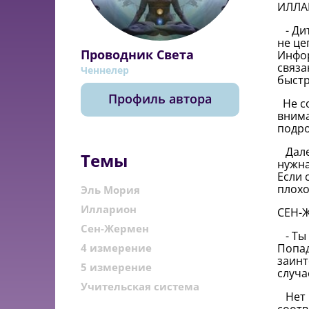
ИЛЛА
- Дит
не це
Проводник Света
Инфор
связа
Ченнелер
быстр
Профиль автора
Не со
внима
подро
Далее
Темы
нужна
Если 
плохо
Эль Мория
Илларион
СЕН-
Сен-Жермен
- Ты 
4 измерение
Попад
заинт
5 измерение
случа
Учительская система
Нет п