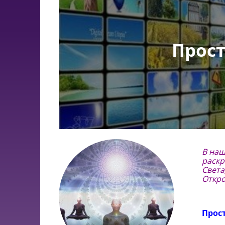
Прост
В наш
раскр
Света
Откро
Прос