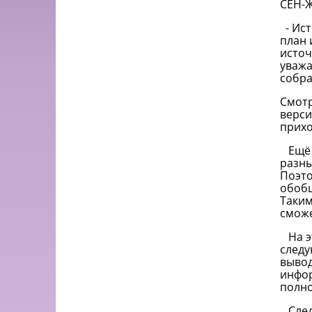
СЕН-
- Ист
план 
источ
уважа
собра
Смотр
верси
прихо
Ещё в
разны
Поэто
обобщ
Таким
сможе
На эт
следу
вывод
инфор
полно
Следу